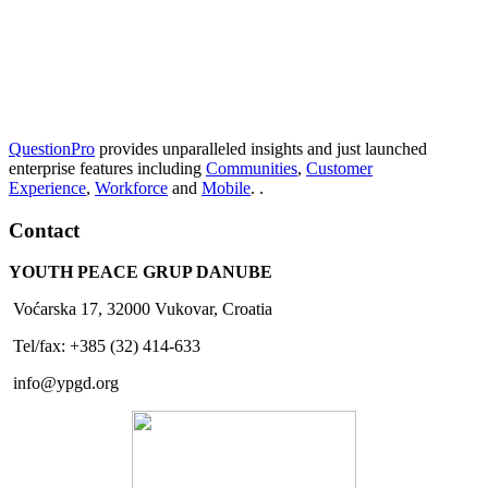
QuestionPro
provides unparalleled insights and just launched
enterprise features including
Communities
,
Customer
Experience
,
Workforce
and
Mobile
. .
Contact
YOUTH PEACE GRUP DANUBE
Voćarska 17, 32000 Vukovar, Croatia
Tel/fax: +385 (32) 414-633
info@ypgd.org