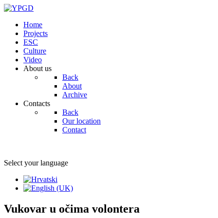
Home
Projects
ESC
Culture
Video
About us
Back
About
Archive
Contacts
Back
Our location
Contact
Select your language
Vukovar u očima volontera