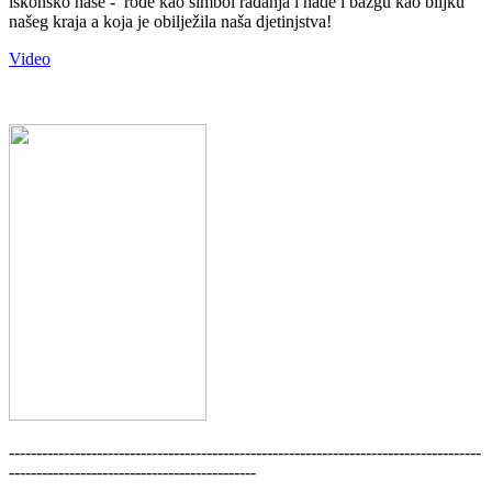
iskonsko naše - rode kao simbol rađanja i nade i bazgu kao biljku
našeg kraja a koja je obilježila naša djetinjstva!
Video
--------------------------------------------------------------------------------------
---------------------------------------------