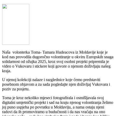
Naša volonterka Toma- Tamara Hudeacova iz Moldavije koje je
kod nas provodila dugoročno volontiranje u okviru Europskih snaga
solidarnost od ožujka 2025, kroz svoj osobni projekt pripremila je
video o Vukovaru i stickere koji govore o njenom doživljaju našeg
kraja.
U njenoj kolekciji nalaze i razglednice koje ćemo predstaviti
posebnom objavom a za sada pogledajte njen doživljaj Vukovara i
poziv za posjetu.
Toma je kroz nekoliko mjeseci fotografirala i osmišljavala svoj
digitalni umjetnički projekt i sad na kraju njenog volontiranja želimo
joj puno uspjeha po povratku u Moldaviju, a nama ostaju njeni
radovi da ih promoviramo u budućnosti i da nas vraćaju na ono