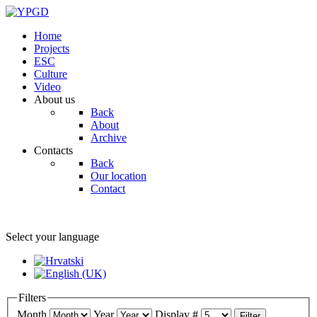
Home
Projects
ESC
Culture
Video
About us
Back
About
Archive
Contacts
Back
Our location
Contact
Select your language
Filters
Month
Year
Display #
Filter