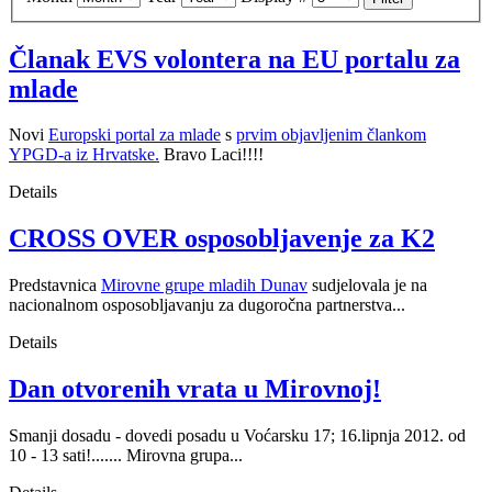
Članak EVS volontera na EU portalu za
mlade
Novi
Europski portal za mlade
s
prvim objavljenim člankom
YPGD-a iz Hrvatske.
Bravo Laci!!!!
Details
CROSS OVER osposobljavenje za K2
Predstavnica
Mirovne grupe mladih Dunav
sudjelovala je na
nacionalnom osposobljavanju za dugoročna partnerstva...
Details
Dan otvorenih vrata u Mirovnoj!
Smanji dosadu - dovedi posadu u Voćarsku 17; 16.lipnja 2012. od
10 - 13 sati!....... Mirovna grupa...