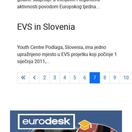
aktivnosti povodom Europskog tjedna...
EVS in Slovenia
Youth Centre Podlaga, Slovenia, ima jedno
upražnjeno mjesto u EVS projetku koji počinje 1
siječnja 2011,...
2
3
4
5
6
7
8
9
10
Page 7 of 43