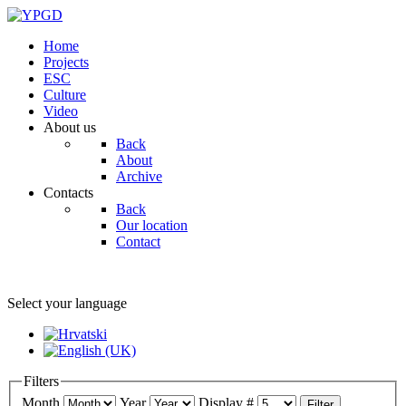
Home
Projects
ESC
Culture
Video
About us
Back
About
Archive
Contacts
Back
Our location
Contact
Select your language
Filters
Month
Year
Display #
Filter