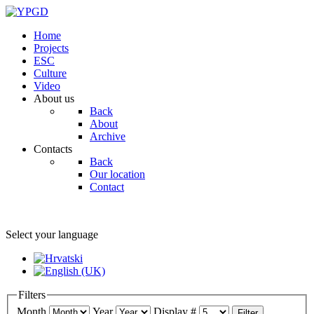
Home
Projects
ESC
Culture
Video
About us
Back
About
Archive
Contacts
Back
Our location
Contact
Select your language
Filters
Month
Year
Display #
Filter