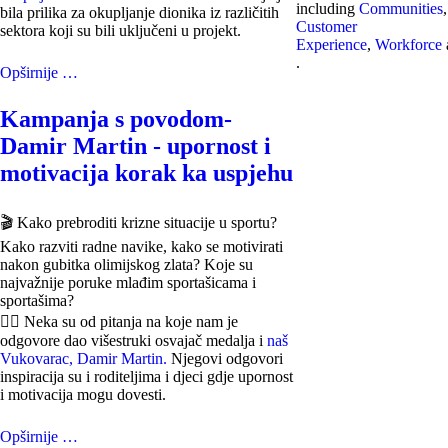
including
Communities
,
bila prilika za okupljanje dionika iz različitih
Customer
sektora koji su bili uključeni u projekt.
Experience
,
Workforce
.
Opširnije …
Kampanja s povodom-
Damir Martin - upornost i
motivacija korak ka uspjehu
🎬 Kako prebroditi krizne situacije u sportu?
Kako razviti radne navike, kako se motivirati
nakon gubitka olimijskog zlata? Koje su
najvažnije poruke mlađim sportašicama i
sportašima?
🚣‍♂️ Neka su od pitanja na koje nam je
odgovore dao višestruki osvajač medalja i
naš
Vukovarac, Damir Martin.
Njegovi odgovori
inspiracija su i roditeljima i djeci gdje upornost
i motivacija mogu dovesti.
Opširnije …