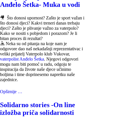
Anđelo Šetka- Muka u vodi
🎥 Što donosi upornost? Zašto je sport važan i
što donosi djeci? Kakvi treneri danas trebaju
djeci? Zašto je plivanje važno za vaterpolo?
Kako se nositi s pobjedom i porazom? Je li
bitan proces ili rezultat?
🤽 Neka su od pitanja na koje nam je
odgovore dao naš nekadašnji reprezentativac i
veliki prijatelj Vaterpolo klub Vukovar,
vaterpolist Anđelo Šetka
. Njegovi odgovori
mogu nam biti pomoć u radu, odgoju te
inspiracija da živote naše djece učinimo
boljima i time doprinesemo napretku naše
zajednice.
Opširnije …
Solidarno stories -On line
izložba priča solidarnosti