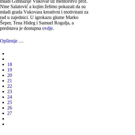
mladi Gimnazije Vukovar uz mentorstvo prof.
Nine Salatović a kojim želimo pokazati da su
mladi grada Vukovara kreativni i motivirani za
rad u zajednici. U igrokazu glume Marko
Šeper, Tena Hideg i Samuel Rogulja, a
predstava je dostupna
ovdje
.
Opširnije …
18
19
20
21
22
23
24
25
26
27