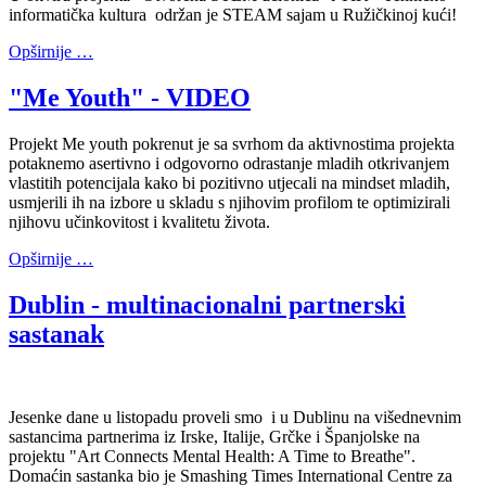
informatička kultura
održan je STEAM sajam u Ružičkinoj kući!
Opširnije …
"Me Youth" - VIDEO
Projekt Me youth pokrenut je sa svrhom da aktivnostima projekta
potaknemo asertivno i odgovorno odrastanje mladih otkrivanjem
vlastitih potencijala kako bi pozitivno utjecali na mindset mladih,
usmjerili ih na izbore u skladu s njihovim profilom te optimizirali
njihovu učinkovitost i kvalitetu života.
Opširnije …
Dublin - multinacionalni partnerski
sastanak
Jesenke dane u listopadu proveli smo i u Dublinu na višednevnim
sastancima partnerima iz Irske, Italije, Grčke i Španjolske na
projektu "Art Connects Mental Health: A Time to Breathe".
Domaćin sastanka bio je Smashing Times International Centre za