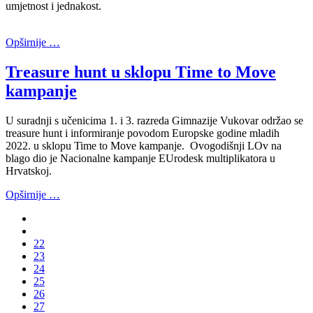
umjetnost i jednakost.
Opširnije …
Treasure hunt u sklopu Time to Move
kampanje
U suradnji s učenicima 1. i 3. razreda Gimnazije Vukovar održao se
treasure hunt i informiranje povodom Europske godine mladih
2022. u sklopu Time to Move kampanje. Ovogodišnji LOv na
blago dio je Nacionalne kampanje EUrodesk multiplikatora u
Hrvatskoj.
Opširnije …
22
23
24
25
26
27