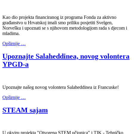
Kao dio projekta financiranog iz programa Fonda za aktivno
građanstvo u Hrvatskoj imali smo priliku posjetiti Svelgen,
Norvešku i upoznati se s njihovom metodologijom rada s djecom i
mladima.
Opširnije …
Upoznajte Salaheddinea, novog volontera
YPGD-a
Upoznajte našeg novog volontera Salaheddinea iz Francuske!
Opširnije …
STEAM sajam
U okviru projekta "Otvorena STEM učionica" i TIK - Tehničko