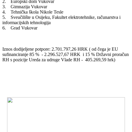
2. Europski dom Vukovar
3. Gimnazija Vukovar
4. Tehnička škola Nikole Tesle
5. Sveučilište u Osijeku, Fakultet elektrotehnike, računarstva i
informacijskih tehnologija
6. Grad Vukovar
Iznos dodijeljene potpore: 2.701.797,26 HRK ( od čega je EU
sufinanciranje 85 % - 2.296.527,67 HRK i 15 % Državni proračun
RH s pozicije Ureda za udruge Vlade RH - 405.269,59 hrk)