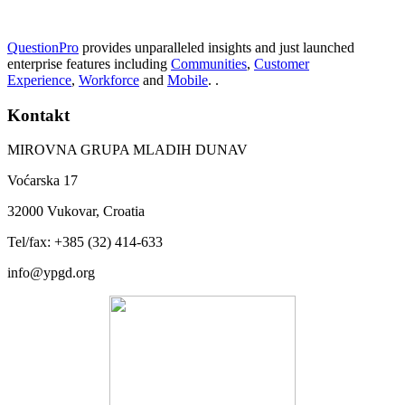
QuestionPro
provides unparalleled insights and just launched
enterprise features including
Communities
,
Customer
Experience
,
Workforce
and
Mobile
. .
Kontakt
MIROVNA GRUPA MLADIH DUNAV
Voćarska 17
32000 Vukovar, Croatia
Tel/fax: +385 (32) 414-633
info@ypgd.org