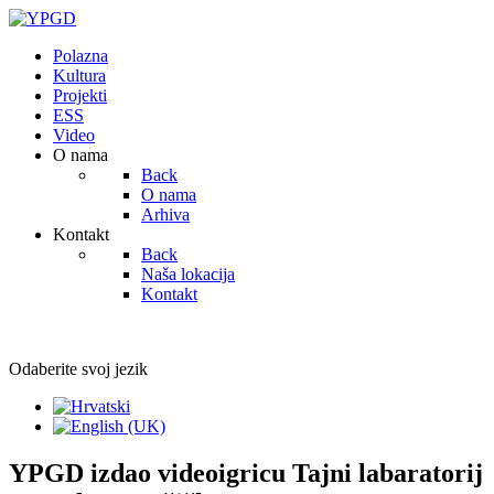
Polazna
Kultura
Projekti
ESS
Video
O nama
Back
O nama
Arhiva
Kontakt
Back
Naša lokacija
Kontakt
Odaberite svoj jezik
YPGD izdao videoigricu Tajni labaratorij