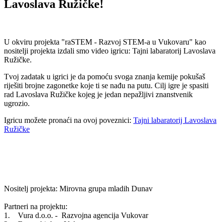
Lavoslava Ružičke!
U okviru projekta "raSTEM - Razvoj STEM-a u Vukovaru" kao
nositelji projekta izdali smo video igricu: Tajni labaratorij Lavoslava
Ružičke.
Tvoj zadatak u igrici je da pomoću svoga znanja kemije pokušaš
riješiti brojne zagonetke koje ti se nađu na putu. Cilj igre je spasiti
rad Lavoslava Ružičke kojeg je jedan nepažljivi znanstvenik
ugrozio.
Igricu možete pronaći na ovoj poveznici:
Tajni labaratorij Lavoslava
Ružičke
Nositelj projekta: Mirovna grupa mladih Dunav
Partneri na projektu:
1. Vura d.o.o. - Razvojna agencija Vukovar