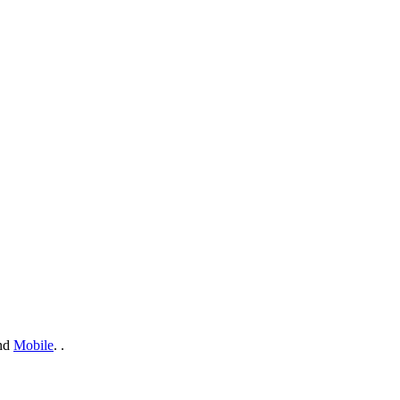
nd
Mobile
. .