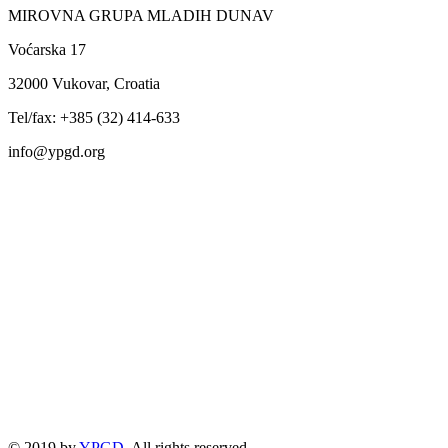
MIROVNA GRUPA MLADIH DUNAV
Voćarska 17
32000 Vukovar, Croatia
Tel/fax: +385 (32) 414-633
info@ypgd.org
© 2019 by
YPGD
. All rights reserved.