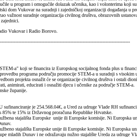
čile u program i omogućile dolazak učenika, kao i volonterima koji s
vatski dom Vukovar na suradnji i zajedničkoj organizaciji događanja u 
važnost suradnje organizacija civilnog društva, obrazovnih ustanova, 
 zajednici.
 radio Vukovar i Radio Borovo.
-------------------------------------------------------------------------------------
u STEM-a" koji se financira iz Europskog socijalnog fonda plus u finan
 za provedbu programa području promocije STEM-a u suradnji s visokim uč
om projekta osnažit će se organizacije civilnog društva i ostali dionic
ati, animirati, educirati i osnažiti djecu i učenike za područje STEM-a.
emske županije.
U sufinanciranje je 254.568.04€, a Ured za udruge Vlade RH sufinanci
lus 85% te 15% iz Državnog proračuna Republike Hrvatske.
službena stajališta Europske unije ili Europske komisije. Ni Europska u
Dunav.
lužbeno stajališta Europske unije ili Europske komisije. Ni Europska u
 grupe mladih Dunav i ne odražavaju nužno stajalište Ureda za udruge 