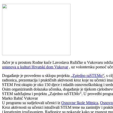
Jučer je u prostoru Rodne kuće Lavoslava Ružičke u Vukovaru održa
ustanova u kulturi Hrvatski dom Vukovar
, uz volontersku pomoć uč
Događanje je provedeno u sklopu projekta
„Zajedno raSTEMo“
, s c
radionica, prezentacija i praktičnih aktivnosti kroz koje su učenici imali p
STEM Fest okupio je oko 150 djece i mladih osnovnoškolskog i srednj
Osim organiziranih dolazaka učenika, događanje je tijekom cjelodnevnog
STEM sadržajima i projektu „Zajedno raSTEMo“. U provedbi programa 
Marko Babić Vukovar
U programu su sudjelovali učenici iz
Osnovne škole Mitnica
,
Osnovne
Kroz aktivnosti su učenici istraživali STEM teme na zanimljiv i prakti
i kreativnim izražavanjem. Radionice su pokazale kako se znanost može