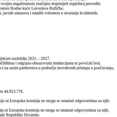
u svojim angažmanom značajno doprinijeli uspješnoj provedbi
prostoru Rodne kuće Lavoslava Ružičke.
javnih ustanova i mladih volontera u stvaranju kvalitetnih,
cijskom razdoblju 2021. - 2027.
ilištima i odgojno-obrazovnim institucijama te povećati broj
i na razini partnerstva u području inovativnih pristupa u poučavanju,
ra 44.923.77€.
nija ni Europska komisija ne mogu se smatrati odgovornima za njih.
nija ni Europska komisija ne mogu se smatrati odgovornima za njih.
Vlade Republike Hrvatske.