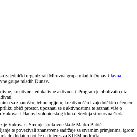
u zajednički organizirali Mirovna grupa mladih Dunav i
Javna
ovne grupe mladih Dunav.
ivne, kreativne i edukativne aktivnosti. Program je obuhvatio niz
ađivati.
anima sa znanošću, tehnologijom, kreativnošću i zajedničkim učenjem.
iliku obići prostor, upoznati se s aktivnostima te saznati više o
 Vukovar i članovi volonterskog kluba Srednja strukovna škola
zije Vukovar i Srednje strukovne škole Marko Babić.
šljanje te povezivali znanstvene sadržaje sa stvarnim primjerima, igrom
 i mlade dodatno potiče na interes za STEM područja.