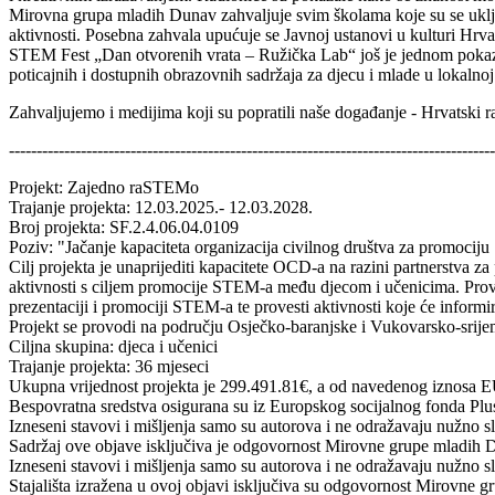
Mirovna grupa mladih Dunav zahvaljuje svim školama koje su se uklju
aktivnosti. Posebna zahvala upućuje se Javnoj ustanovi u kulturi Hr
STEM Fest „Dan otvorenih vrata – Ružička Lab“ još je jednom pokazao 
poticajnih i dostupnih obrazovnih sadržaja za djecu i mlade u lokalnoj
Zahvaljujemo i medijima koji su popratili naše događanje - Hrvatski
----------------------------------------------------------------------------------------
Projekt: Zajedno raSTEMo
Trajanje projekta: 12.03.2025.- 12.03.2028.
Broj projekta: SF.2.4.06.04.0109
Poziv: "Jačanje kapaciteta organizacija civilnog društva za promocij
Cilj projekta je unaprijediti kapacitete OCD-a na razini partnerstva
aktivnosti s ciljem promocije STEM-a među djecom i učenicima. Provedb
prezentaciji i promociji STEM-a te provesti aktivnosti koje će informir
Projekt se provodi na području Osječko-baranjske i Vukovarsko-srij
Ciljna skupina: djeca i učenici
Trajanje projekta: 36 mjeseci
Ukupna vrijednost projekta je 299.491.81€, a od navedenog iznosa E
Bespovratna sredstva osigurana su iz Europskog socijalnog fonda P
Izneseni stavovi i mišljenja samo su autorova i ne odražavaju nužno 
Sadržaj ove objave isključiva je odgovornost Mirovne grupe mladih 
Izneseni stavovi i mišljenja samo su autorova i ne odražavaju nužno s
Stajališta izražena u ovoj objavi isključiva su odgovornost Mirovne