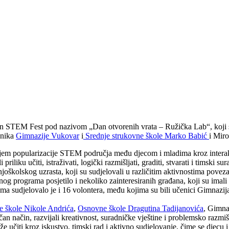
n STEM Fest pod nazivom „Dan otvorenih vrata – Ružička Lab“, koji s
enika
Gimnazije Vukovar
i
Srednje strukovne škole Marko Babić
i Mir
iljem popularizacije STEM područja među djecom i mladima kroz interakt
riliku učiti, istraživati, logički razmišljati, graditi, stvarati i timski sur
oškolskog uzrasta, koji su sudjelovali u različitim aktivnostima povez
 programa posjetilo i nekoliko zainteresiranih građana, koji su imali pr
sudjelovalo je i 16 volontera, među kojima su bili učenici Gimnazija
 škole Nikole Andrića
,
Osnovne škole Dragutina Tadijanovića
, Gimna
čan način, razvijali kreativnost, suradničke vještine i problemsko razmi
 učiti kroz iskustvo, timski rad i aktivno sudjelovanje, čime se djecu