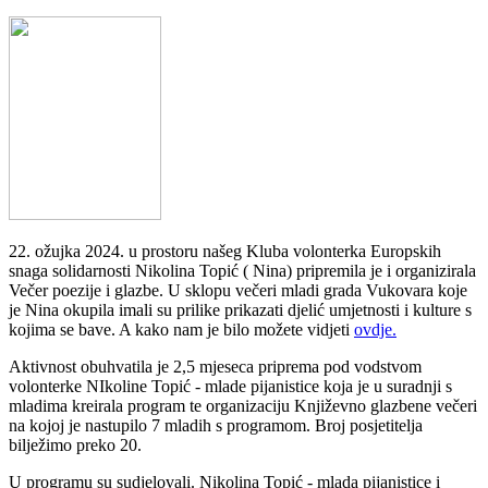
22. ožujka 2024. u prostoru našeg Kluba volonterka Europskih
snaga solidarnosti Nikolina Topić ( Nina) pripremila je i organizirala
Večer poezije i glazbe. U sklopu večeri mladi grada Vukovara koje
je Nina okupila imali su prilike prikazati djelić umjetnosti i kulture s
kojima se bave. A kako nam je bilo možete vidjeti
ovdje.
Aktivnost obuhvatila je 2,5 mjeseca priprema pod vodstvom
volonterke NIkoline Topić - mlade pijanistice koja je u suradnji s
mladima kreirala program te organizaciju Književno glazbene večeri
na kojoj je nastupilo 7 mladih s programom. Broj posjetitelja
bilježimo preko 20.
U programu su sudjelovali. Nikolina Topić - mlada pijanistice i