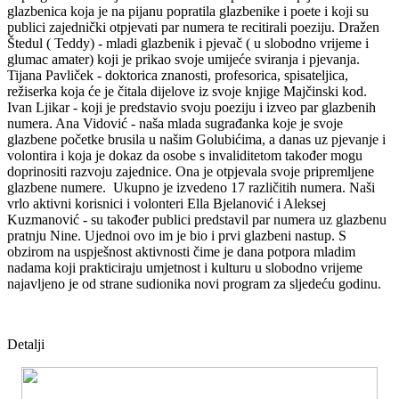
glazbenica koja je na pijanu popratila glazbenike i poete i koji su
publici zajednički otpjevati par numera te recitirali poeziju. Dražen
Štedul ( Teddy) - mladi glazbenik i pjevač ( u slobodno vrijeme i
glumac amater) koji je prikao svoje umijeće sviranja i pjevanja.
Tijana Pavliček - doktorica znanosti, profesorica, spisateljica,
režiserka koja će je čitala dijelove iz svoje knjige Majčinski kod.
Ivan Ljikar - koji je predstavio svoju poeziju i izveo par glazbenih
numera. Ana Vidović - naša mlada sugrađanka koje je svoje
glazbene početke brusila u našim Golubićima, a danas uz pjevanje i
volontira i koja je dokaz da osobe s invaliditetom također mogu
doprinositi razvoju zajednice. Ona je otpjevala svoje pripremljene
glazbene numere. Ukupno je izvedeno 17 različitih numera. Naši
vrlo aktivni korisnici i volonteri Ella Bjelanović i Aleksej
Kuzmanović - su također publici predstavil par numera uz glazbenu
pratnju Nine. Ujednoi ovo im je bio i prvi glazbeni nastup. S
obzirom na uspješnost aktivnosti čime je dana potpora mladim
nadama koji prakticiraju umjetnost i kulturu u slobodno vrijeme
najavljeno je od strane sudionika novi program za sljedeću godinu.
Detalji