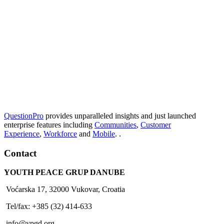
QuestionPro
provides unparalleled insights and just launched
enterprise features including
Communities
,
Customer
Experience
,
Workforce
and
Mobile
. .
Contact
YOUTH PEACE GRUP DANUBE
Voćarska 17, 32000 Vukovar, Croatia
Tel/fax: +385 (32) 414-633
info@ypgd.org