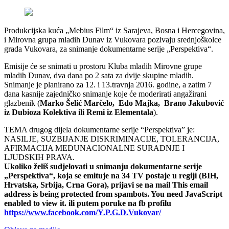
Produkcijska kuća „Mebius Film“ iz Sarajeva, Bosna i Hercegovina,
i Mirovna grupa mladih Dunav iz Vukovara pozivaju srednjoškolce
grada Vukovara, za snimanje dokumentarne serije „Perspektiva“.
Emisije će se snimati u prostoru Kluba mladih Mirovne grupe
mladih Dunav, dva dana po 2 sata za dvije skupine mladih.
Snimanje je planirano za 12. i 13.travnja 2016. godine, a zatim 7
dana kasnije zajedničko snimanje koje će moderirati angažirani
glazbenik (
Marko Šelić Marčelo, Edo Majka, Brano Jakubović
iz Dubioza Kolektiva ili Remi iz Elementala
).
TEMA drugog dijela dokumentarne serije “Perspektiva” je:
NASILJE, SUZBIJANJE DISKRIMINACIJE, TOLERANCIJA,
AFIRMACIJA MEĐUNACIONALNE SURADNJE I
LJUDSKIH PRAVA.
Ukoliko želiš sudjelovati u snimanju dokumentarne serije
„Perspektiva“, koja se emituje na 34 TV postaje u regiji (BIH,
Hrvatska, Srbija, Crna Gora), prijavi se na mail
This email
address is being protected from spambots. You need JavaScript
enabled to view it.
ili putem poruke na fb profilu
https://www.facebook.com/Y.P.G.D.Vukovar/