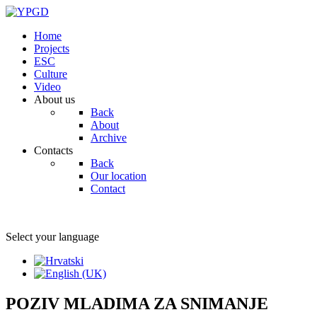
Home
Projects
ESC
Culture
Video
About us
Back
About
Archive
Contacts
Back
Our location
Contact
Select your language
POZIV MLADIMA ZA SNIMANJE