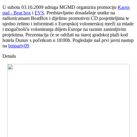
U subotu 03.10.2009 udruga MGMD organizira promociju
Kaoss
pad - Beat box
i
EVS
. Predstavljamo dosadašnje uratke na
radionicamam BeatBox i dijelimo promotivni CD posjetiteljima te
ujedno zelimo i informirati o Europskoj volonterskoj mreži za mlade
i mogučnošću volontiranja diljem Europe na raznim zanimljivim
projektima. Prezentacija će se održati na staroj gradskoj plaži kod
hotela Dunav s početkom u 18:00h. Pogledajte naš prvi javni nastup
na
bmparty09
Details