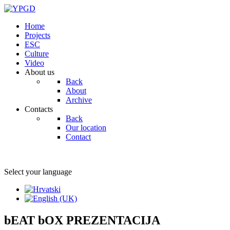
Home
Projects
ESC
Culture
Video
About us
Back
About
Archive
Contacts
Back
Our location
Contact
Select your language
bEAT bOX PREZENTACIJA