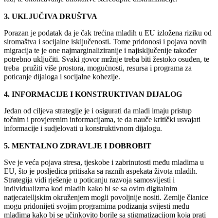
3. UKLJUČIVA DRUŠTVA
Porazan je podatak da je čak trećina mladih u EU izložena riziku od
siromaštva i socijalne isključenosti. Tome pridonosi i pojava novih
migracija te je one najmarginaliziranije i najisključenije također
potrebno uključiti. Svaki govor mržnje treba biti žestoko osuđen, te
treba pružiti više prostora, mogućnosti, resursa i programa za
poticanje dijaloga i socijalne kohezije.
4. INFORMACIJE I KONSTRUKTIVAN DIJALOG
Jedan od ciljeva strategije je i osigurati da mladi imaju pristup
točnim i provjerenim informacijama, te da nauče kritički usvajati
informacije i sudjelovati u konstruktivnom dijalogu.
5. MENTALNO ZDRAVLJE I DOBROBIT
Sve je veća pojava stresa, tjeskobe i zabrinutosti među mladima u
EU, što je posljedica pritisaka sa raznih aspekata života mladih.
Strategija vidi rješenje u poticanju razvoja samosvijesti i
individualizma kod mladih kako bi se sa ovim digitalnim
natjecatelljskim okruženjem mogli povoljnije nositi. Zemlje članice
mogu pridonijeti svojim programima podizanja svijesti među
mladima kako bi se učinkovito borile sa stigmatizacijom koja prati