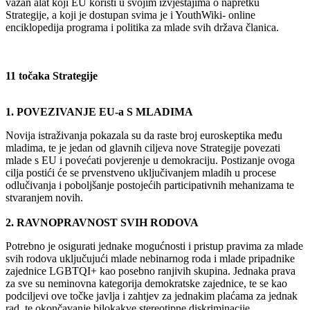
važan alat koji EU koristi u svojim izvještajima o napretku
Strategije, a koji je dostupan svima je i YouthWiki- online
enciklopedija programa i politika za mlade svih država članica.
11 točaka Strategije
1. POVEZIVANJE EU-a S MLADIMA
Novija istraživanja pokazala su da raste broj euroskeptika među
mladima, te je jedan od glavnih ciljeva nove Strategije povezati
mlade s EU i povećati povjerenje u demokraciju. Postizanje ovoga
cilja postići će se prvenstveno uključivanjem mladih u procese
odlučivanja i poboljšanje postojećih participativnih mehanizama te
stvaranjem novih.
2. RAVNOPRAVNOST SVIH RODOVA
Potrebno je osigurati jednake mogućnosti i pristup pravima za mlade
svih rodova uključujući mlade nebinarnog roda i mlade pripadnike
zajednice LGBTQI+ kao posebno ranjivih skupina. Jednaka prava
za sve su neminovna kategorija demokratske zajednice, te se kao
podciljevi ove točke javlja i zahtjev za jednakim plaćama za jednak
rad, te okončavanje bilokakve stereotipne diskriminacije.