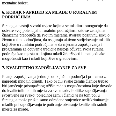
mentalne bolesti.
6. KORAK NAPRIJED ZA MLADE U RURALNIM
PODRUČJIMA
Strategija nastoji stvoriti uvjete kojima se mladima omogućuje da
ostvare svoj potencijal u ruralnim područjima, zato se zemljama
članicama preporuča da svojim mjerama stvaraju pozitivnu sliku o
životu u tim područjima, da osiguraju aktivno sudjelovanje mladih
koji žive u ruralnim područjima te da mjerama zapošljavanja i
programima za očuvanje tradicije nastoje očuvati svoja ruralna
područja kao mjesta na kojima mladi žele živjeti i imati jednake
mogućnosti kao i mladi koji žive u gradovima.
7. KVALITETNO ZAPOŠLJAVANJE ZA SVE
Pitanje zapošljavanja jedno je od ključnih područja i primarno za
napredak mnogih drugih. Tako bi cilj svake zemlje članice trebao
biti jamčenje pristupačnog tržišta rada s mogućnostima koje dovode
do kvalitetnih radnih mjesta za sve mlade. Politike zapošljavanja
svojstvene su svakoj pojedinoj zemlji članici te na tom polju
Strategija može pružiti samo određene smjernice nediskriminacije
mladih pri zapošljavanju te poticanje otvaranje kvalitetnih radnih
mjesta za mlade.