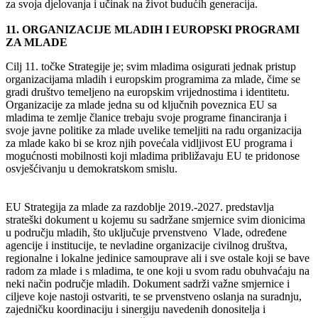
za svoja djelovanja i učinak na život budućih generacija.
11. ORGANIZACIJE MLADIH I EUROPSKI PROGRAMI
ZA MLADE
Cilj 11. točke Strategije je; svim mladima osigurati jednak pristup
organizacijama mladih i europskim programima za mlade, čime se
gradi društvo temeljeno na europskim vrijednostima i identitetu.
Organizacije za mlade jedna su od ključnih poveznica EU sa
mladima te zemlje članice trebaju svoje programe financiranja i
svoje javne politike za mlade uvelike temeljiti na radu organizacija
za mlade kako bi se kroz njih povećala vidljivost EU programa i
mogućnosti mobilnosti koji mladima približavaju EU te pridonose
osvješćivanju u demokratskom smislu.
EU Strategija za mlade za razdoblje 2019.-2027. predstavlja
strateški dokument u kojemu su sadržane smjernice svim dionicima
u području mladih, što uključuje prvenstveno Vlade, određene
agencije i institucije, te nevladine organizacije civilnog društva,
regionalne i lokalne jedinice samouprave ali i sve ostale koji se bave
radom za mlade i s mladima, te one koji u svom radu obuhvaćaju na
neki način područje mladih. Dokument sadrži važne smjernice i
ciljeve koje nastoji ostvariti, te se prvenstveno oslanja na suradnju,
zajedničku koordinaciju i sinergiju navedenih donositelja i