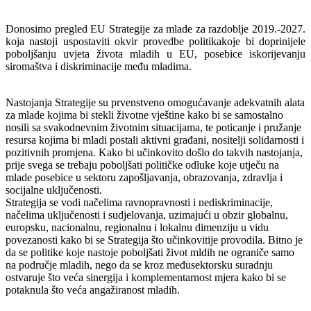
Donosimo pregled EU Strategije za mlade za razdoblje 2019.-2027.
koja nastoji uspostaviti okvir provedbe politikakoje bi doprinijele
poboljšanju uvjeta života mladih u EU, posebice iskorijevanju
siromaštva i diskriminacije među mladima.
Nastojanja Strategije su prvenstveno omogućavanje adekvatnih alata
za mlade kojima bi stekli životne vještine kako bi se samostalno
nosili sa svakodnevnim životnim situacijama, te poticanje i pružanje
resursa kojima bi mladi postali aktivni građani, nositelji solidarnosti i
pozitivnih promjena. Kako bi učinkovito došlo do takvih nastojanja,
prije svega se trebaju poboljšati političke odluke koje utječu na
mlade posebice u sektoru zapošljavanja, obrazovanja, zdravlja i
socijalne uključenosti.
Strategija se vodi načelima ravnopravnosti i nediskriminacije,
načelima uključenosti i sudjelovanja, uzimajući u obzir globalnu,
europsku, nacionalnu, regionalnu i lokalnu dimenziju u vidu
povezanosti kako bi se Strategija što učinkovitije provodila. Bitno je
da se politike koje nastoje poboljšati život mldih ne ograniče samo
na područje mladih, nego da se kroz međusektorsku suradnju
ostvaruje što veća sinergija i komplementarnost mjera kako bi se
potaknula što veća angažiranost mladih.