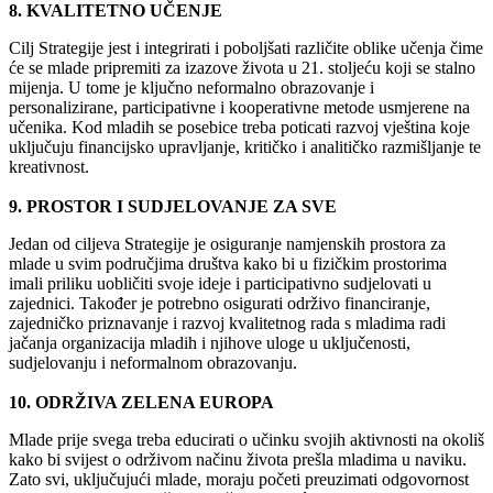
8. KVALITETNO UČENJE
Cilj Strategije jest i integrirati i poboljšati različite oblike učenja čime
će se mlade pripremiti za izazove života u 21. stoljeću koji se stalno
mijenja. U tome je ključno neformalno obrazovanje i
personalizirane, participativne i kooperativne metode usmjerene na
učenika. Kod mladih se posebice treba poticati razvoj vještina koje
uključuju financijsko upravljanje, kritičko i analitičko razmišljanje te
kreativnost.
9. PROSTOR I SUDJELOVANJE ZA SVE
Jedan od ciljeva Strategije je osiguranje namjenskih prostora za
mlade u svim područjima društva kako bi u fizičkim prostorima
imali priliku uobličiti svoje ideje i participativno sudjelovati u
zajednici. Također je potrebno osigurati održivo financiranje,
zajedničko priznavanje i razvoj kvalitetnog rada s mladima radi
jačanja organizacija mladih i njihove uloge u uključenosti,
sudjelovanju i neformalnom obrazovanju.
10. ODRŽIVA ZELENA EUROPA
Mlade prije svega treba educirati o učinku svojih aktivnosti na okoliš
kako bi svijest o održivom načinu života prešla mladima u naviku.
Zato svi, uključujući mlade, moraju početi preuzimati odgovornost