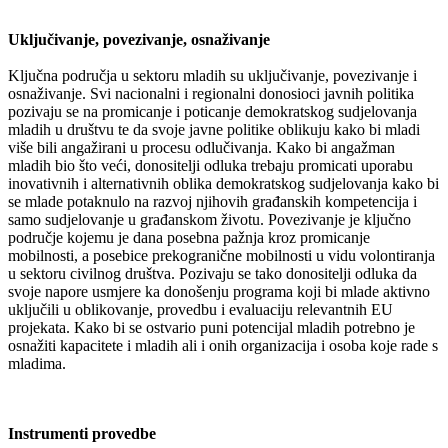
Uključivanje, povezivanje, osnaživanje
Ključna područja u sektoru mladih su uključivanje, povezivanje i
osnaživanje. Svi nacionalni i regionalni donosioci javnih politika
pozivaju se na promicanje i poticanje demokratskog sudjelovanja
mladih u društvu te da svoje javne politike oblikuju kako bi mladi
više bili angažirani u procesu odlučivanja. Kako bi angažman
mladih bio što veći, donositelji odluka trebaju promicati uporabu
inovativnih i alternativnih oblika demokratskog sudjelovanja kako bi
se mlade potaknulo na razvoj njihovih građanskih kompetencija i
samo sudjelovanje u građanskom životu. Povezivanje je ključno
područje kojemu je dana posebna pažnja kroz promicanje
mobilnosti, a posebice prekogranične mobilnosti u vidu volontiranja
u sektoru civilnog društva. Pozivaju se tako donositelji odluka da
svoje napore usmjere ka donošenju programa koji bi mlade aktivno
uključili u oblikovanje, provedbu i evaluaciju relevantnih EU
projekata. Kako bi se ostvario puni potencijal mladih potrebno je
osnažiti kapacitete i mladih ali i onih organizacija i osoba koje rade s
mladima.
Instrumenti provedbe