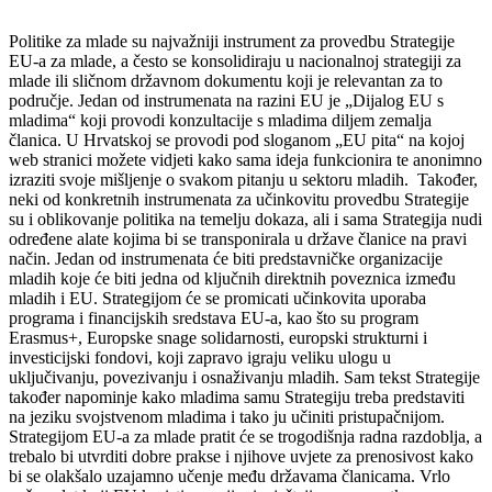
Politike za mlade su najvažniji instrument za provedbu Strategije
EU-a za mlade, a često se konsolidiraju u nacionalnoj strategiji za
mlade ili sličnom državnom dokumentu koji je relevantan za to
područje. Jedan od instrumenata na razini EU je „Dijalog EU s
mladima“ koji provodi konzultacije s mladima diljem zemalja
članica. U Hrvatskoj se provodi pod sloganom „EU pita“ na kojoj
web stranici možete vidjeti kako sama ideja funkcionira te anonimno
izraziti svoje mišljenje o svakom pitanju u sektoru mladih. Također,
neki od konkretnih instrumenata za učinkovitu provedbu Strategije
su i oblikovanje politika na temelju dokaza, ali i sama Strategija nudi
određene alate kojima bi se transponirala u države članice na pravi
način. Jedan od instrumenata će biti predstavničke organizacije
mladih koje će biti jedna od ključnih direktnih poveznica između
mladih i EU. Strategijom će se promicati učinkovita uporaba
programa i financijskih sredstava EU-a, kao što su program
Erasmus+, Europske snage solidarnosti, europski strukturni i
investicijski fondovi, koji zapravo igraju veliku ulogu u
uključivanju, povezivanju i osnaživanju mladih. Sam tekst Strategije
također napominje kako mladima samu Strategiju treba predstaviti
na jeziku svojstvenom mladima i tako ju učiniti pristupačnijom.
Strategijom EU-a za mlade pratit će se trogodišnja radna razdoblja, a
trebalo bi utvrditi dobre prakse i njihove uvjete za prenosivost kako
bi se olakšalo uzajamno učenje među državama članicama. Vrlo