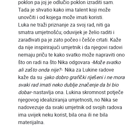
poklon pa joj je odlučio poklon izraditi sam.
Tada je shvatio kako ima talent koji može
unovčiti i od kojega može imati koristi.
Luka ne traži priznanje za svoj rad, niti ga
smatra umjetnošću; oduvijek je želio raditi i
zarađivati pa je zato počeo i češće crtati. Kaže
da nije inspirirajući umjetnik i da njegovi radovi
nemaju priču te kako svatko može napraviti ono
što on radi na što Nika odgovara
-Može svatko
ali zašto onda nije?-
Nika za Lukine radove
kaže da su
-jako dobro grafički riješeni i ne mora
svaki rad imati neko dublje značenje da bi bio
dobar-
nastavlja ona. Lukina skromnost potječe
njegovog idealiziranja umjetnosti, no Nika se
nadovezuje da svaki umjetnik od svojih radova
ima uvijek neku korist, bila ona ili ne bila
materijalna.