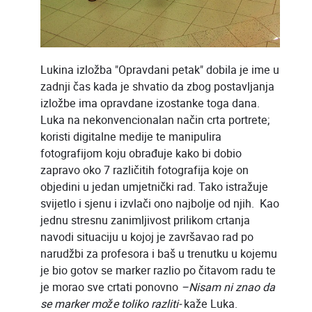
Lukina izložba "Opravdani petak" dobila je ime u
zadnji čas kada je shvatio da zbog postavljanja
izložbe ima opravdane izostanke toga dana.
Luka na nekonvencionalan način crta portrete;
koristi digitalne medije te manipulira
fotografijom koju obrađuje kako bi dobio
zapravo oko 7 različitih fotografija koje on
objedini u jedan umjetnički rad. Tako istražuje
svijetlo i sjenu i izvlači ono najbolje od njih. Kao
jednu stresnu zanimljivost prilikom crtanja
navodi situaciju u kojoj je završavao rad po
narudžbi za profesora i baš u trenutku u kojemu
je bio gotov se marker razlio po čitavom radu te
je morao sve crtati ponovno
–Nisam ni znao da
se marker može toliko razliti-
kaže Luka.