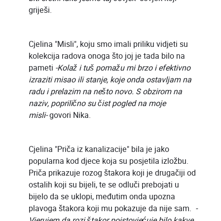
griješi.
Cjelina "Misli", koju smo imali priliku vidjeti su
kolekcija radova onoga što joj je tada bilo na
pameti
-Kolaž i tuš pomažu mi brzo i efektivno
izraziti misao ili stanje, koje onda ostavljam na
radu i prelazim na nešto novo. S obzirom na
naziv, poprilično su čist pogled na moje
misli-
govori Nika.
Cjelina "Priča iz kanalizacije" bila je jako
popularna kod djece koja su posjetila izložbu.
Priča prikazuje rozog štakora koji je drugačiji od
ostalih koji su bijeli, te se odluči prebojati u
bijelo da se uklopi, međutim onda upozna
plavoga štakora koji mu pokazuje da nije sam.
-
Vjerujem da rozi štakor poistovjećuje bilo kakve