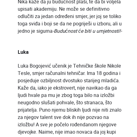
Nika kaže da ju budućnost plaši, te da bi voljela
upisati akademiju. Ne može se definitivno
odlučiti za jedan određeni smjer, jer joj se toliko
toga sviđa i boji se da ne pogriješi u izboru, ali u
jedno je sigurna
-Budućnost će biti u umjetnosti!-
Luka
Luka Bogojević učenik je Tehničke škole Nikole
Tesle, smjer računalni tehničar. Ima 18 godina i
posjeduje ozbiljnost dvostuko starijeg mladića.
Kaže da, iako je ekstrovert, nije navikao da ga
ljudi hvale pa mu je zbog toga bilo na izložbi
neugodno slušati pohvale, što stranaca, što
prijatelja. Puno njemu bliskih ljudi nije niti znalo
za njegov talent sve dok ih nije pozvao na
izložbu! A sve je počelo rođendanom njegove
djevojke. Naime, nije imao novaca da joj kupi