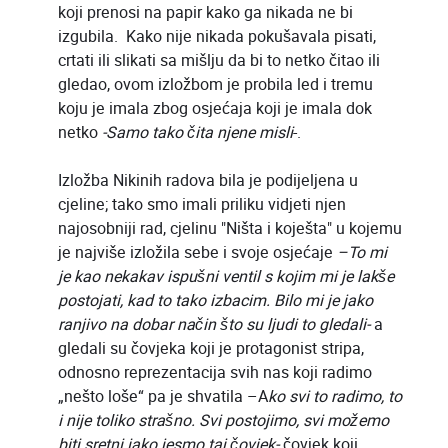
koji prenosi na papir kako ga nikada ne bi
izgubila. Kako nije nikada pokušavala pisati,
crtati ili slikati sa mišlju da bi to netko čitao ili
gledao, ovom izložbom je probila led i tremu
koju je imala zbog osjećaja koji je imala dok
netko
-Samo tako čita njene misli
-.
Izložba Nikinih radova bila je podijeljena u
cjeline; tako smo imali priliku vidjeti njen
najosobniji rad, cjelinu "Ništa i koješta" u kojemu
je najviše izložila sebe i svoje osjećaje
–To mi
je kao nekakav ispušni ventil s kojim mi je lakše
postojati, kad to tako izbacim. Bilo mi je jako
ranjivo na dobar način što su ljudi to gledali-
a
gledali su čovjeka koji je protagonist stripa,
odnosno reprezentacija svih nas koji radimo
„nešto loše“ pa je shvatila –A
ko svi to radimo, to
i nije toliko strašno. Svi postojimo, svi možemo
biti sretni iako jesmo taj čovjek-
čovjek koji