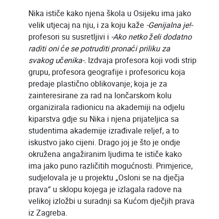
Nika ističe kako njena škola u Osijeku ima jako
velik utjecaj na nju, i za koju kaže
-Genijalna je!-
profesori su susretljivi i
-Ako netko želi dodatno
raditi oni će se potruditi pronaći priliku za
svakog učenika-.
Izdvaja profesora koji vodi strip
grupu, profesora geografije i profesoricu koja
predaje plastično oblikovanje; koja je za
zainteresirane za rad na lončarskom kolu
organizirala radionicu na akademiji na odjelu
kiparstva gdje su Nika i njena prijateljica sa
studentima akademije izrađivale reljef, a to
iskustvo jako cijeni. Drago joj je što je ondje
okružena angažiranim ljudima te ističe kako
ima jako puno različitih mogućnosti. Primjerice,
sudjelovala je u projektu „Osloni se na dječja
prava“ u sklopu kojega je izlagala radove na
velikoj izložbi u suradnji sa Kućom dječjih prava
iz Zagreba.