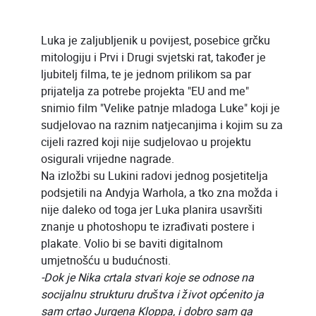
Luka je zaljubljenik u povijest, posebice grčku
mitologiju i Prvi i Drugi svjetski rat, također je
ljubitelj filma, te je jednom prilikom sa par
prijatelja za potrebe projekta "EU and me"
snimio film "Velike patnje mladoga Luke" koji je
sudjelovao na raznim natjecanjima i kojim su za
cijeli razred koji nije sudjelovao u projektu
osigurali vrijedne nagrade.
Na izložbi su Lukini radovi jednog posjetitelja
podsjetili na Andyja Warhola, a tko zna možda i
nije daleko od toga jer Luka planira usavršiti
znanje u photoshopu te izrađivati postere i
plakate. Volio bi se baviti digitalnom
umjetnošću u budućnosti.
-Dok je Nika crtala stvari koje se odnose na
socijalnu strukturu društva i život općenito ja
sam crtao Jurgena Kloppa, i dobro sam ga