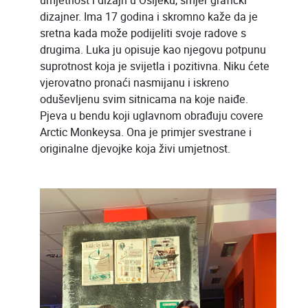
umjetnost i dizajn u Osijeku, smjer grafički
dizajner. Ima 17 godina i skromno kaže da je
sretna kada može podijeliti svoje radove s
drugima. Luka ju opisuje kao njegovu potpunu
suprotnost koja je svijetla i pozitivna. Niku ćete
vjerovatno pronaći nasmijanu i iskreno
oduševljenu svim sitnicama na koje naiđe.
Pjeva u bendu koji uglavnom obrađuju covere
Arctic Monkeysa. Ona je primjer svestrane i
originalne djevojke koja živi umjetnost.