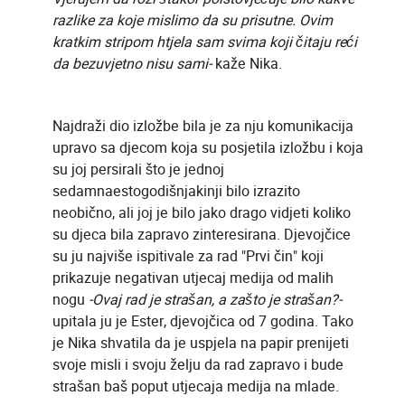
razlike za koje mislimo da su prisutne. Ovim
kratkim stripom htjela sam svima koji čitaju reći
da bezuvjetno nisu sami-
kaže Nika.
Najdraži dio izložbe bila je za nju komunikacija
upravo sa djecom koja su posjetila izložbu i koja
su joj persirali što je jednoj
sedamnaestogodišnjakinji bilo izrazito
neobično, ali joj je bilo jako drago vidjeti koliko
su djeca bila zapravo zinteresirana. Djevojčice
su ju najviše ispitivale za rad "Prvi čin" koji
prikazuje negativan utjecaj medija od malih
nogu
-Ovaj rad je strašan, a zašto je strašan?-
upitala ju je Ester, djevojčica od 7 godina. Tako
je Nika shvatila da je uspjela na papir prenijeti
svoje misli i svoju želju da rad zapravo i bude
strašan baš poput utjecaja medija na mlade.