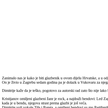
Zanimalo nas je kako je biti glazbenik u ovom dijelu Hrvatske, a u od
On je živio u Zagrebu sedam godina pa je dolazk u Vukovaru za njega bi
Dimitrije kaže da je teško, pogotovo za autorski rad zato što nije lako b
Kristijanov omiljeni glazbeni žanr je rock, a najdraži bendovi: Led Za
kada je u bendu, njegova strast prema glazbi je još veća.
Dimitrije voli vokale Tife i Bareta, a omiljeni bendovi su mu Partibr