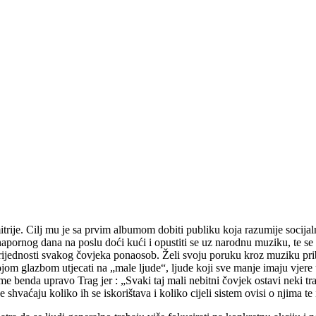
mitrije. Cilj mu je sa prvim albumom dobiti publiku koja razumije socij
 napornog dana na poslu doći kući i opustiti se uz narodnu muziku, te se
vrijednosti svakog čovjeka ponaosob. Želi svoju poruku kroz muziku pribl
jom glazbom utjecati na „male ljude“, ljude koji sve manje imaju vjere u s
me benda upravo Trag jer : „Svaki taj mali nebitni čovjek ostavi neki trag 
i ne shvaćaju koliko ih se iskorištava i koliko cijeli sistem ovisi o njim