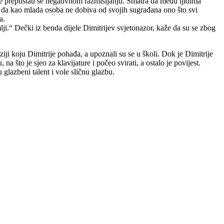
 i ne prepuštati se negativnom razmišljanju. Smatra da među ljidima
ori da kao mlada osoba ne dobiva od svojih sugrađana ono što svi
a.
ji.“ Dečki iz benda dijele Dimitrijev svjetonazor, kaže da su se zbog
ji koju Dimitrije pohađa, a upoznali su se u školi. Dok je Dimitrije
što je sjeo za klavijature i počeo svirati, a ostalo je povijest.
glazbeni talent i vole sličnu glazbu.