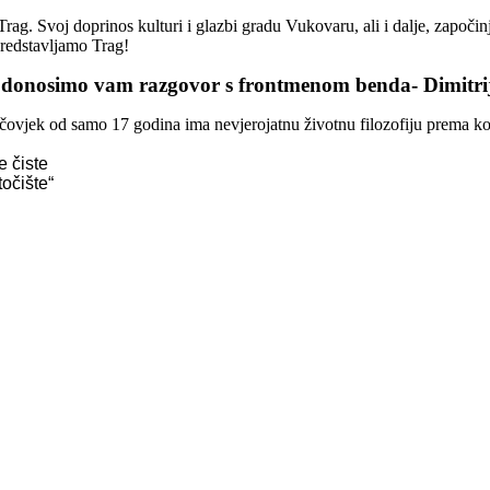
ag. Svoj doprinos kulturi i glazbi gradu Vukovaru, ali i dalje, započi
redstavljamo Trag!
 donosimo vam razgovor s frontmenom benda- Dimitri
čovjek od samo 17 godina ima nevjerojatnu životnu filozofiju prema kojo
 čiste
očište“