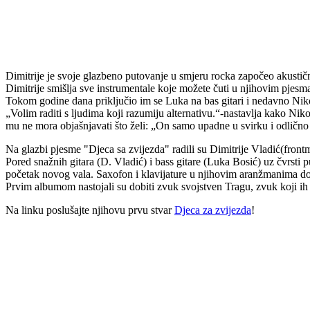
Dimitrije je svoje glazbeno putovanje u smjeru rocka započeo akustičn
Dimitrije smišlja sve instrumentale koje možete čuti u njihovim pjesm
Tokom godine dana priključio im se Luka na bas gitari i nedavno Nik
„Volim raditi s ljudima koji razumiju alternativu.“-nastavlja kako Niko
mu ne mora objašnjavati što želi: „On samo upadne u svirku i odlično 
Na glazbi pjesme "Djeca sa zvijezda" radili su Dimitrije Vladić(frontm
Pored snažnih gitara (D. Vladić) i bass gitare (Luka Bosić) uz čvrsti
početak novog vala. Saxofon i klavijature u njihovim aranžmanima do
Prvim albumom nastojali su dobiti zvuk svojstven Tragu, zvuk koji ih ra
Na linku poslušajte njihovu prvu stvar
Djeca za zvijezda
!