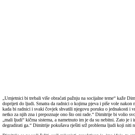
„Umjetnici bi trebali više obraćati pažnju na socijalne teme“ kaže Di
doprijeti do ljudi. Smatra da radnici o kojima pjeva i piše vole nakon
kada bi radnici i svaki čovjek shvatili njegovu poruku o jednakosti i 
netko za njih zna i prepoznaje ono što oni rade.“ Dimitrije bi volio svo
„mali ljudi“ kičma sistema, a nametnuto im je da su nebitni. Zato je i i
degradirati ga.“ Dimitrije pokušava rješiti srž problema ljudi koji nit