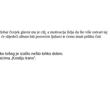
obar čovjek glavni mu je cilj, a motivacija želja da što više ostvari taj
o će slijedeći album biti posvećen ljubavi te ćemo imati priliku čuti
ko lošeg je izašlo nešto toliko dobro.
cima „Kostiju trans“.