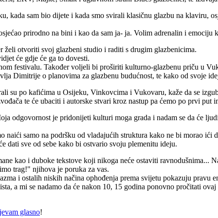
u, kada sam bio dijete i kada smo svirali klasičnu glazbu na klaviru, os
ećao prirodno na bini i kao da sam ja- ja. Volim adrenalin i emociju k
er želi otvoriti svoj glazbeni studio i raditi s drugim glazbenicima.
djet će gdje će ga to dovesti.
nom festivalu. Također voljeli bi proširiti kulturno-glazbenu priču u Vu
avlja Dimitrije o planovima za glazbenu budućnost, te kako od svoje ideje
ali su po kafićima u Osijeku, Vinkovcima i Vukovaru, kaže da se izgubi u
vođača te će ubaciti i autorske stvari kroz nastup pa ćemo po prvi put im
 odgovornost je pridonijeti kulturi moga grada i nadam se da će ljudi 
emo naići samo na podršku od vladajućih struktura kako ne bi morao ići
će dati sve od sebe kako bi ostvario svoju plemenitu ideju.
mane kao i duboke tekstove koji nikoga neće ostaviti ravnodušnima... 
vimo trag!" njihova je poruka za vas.
kazma i ostalih niskih načina ophođenja prema svijetu pokazuju pravu e
lista, a mi se nadamo da će nakon 10, 15 godina ponovno pročitati ovaj č
pjevam glasno
!