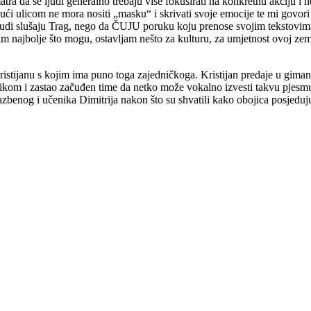
e smatra da se ljudi generalno trebaju više fokusirati na konkretnu akciju
dajući ulicom ne mora nositi „masku“ i skrivati svoje emocije te mi gov
ljudi slušaju Trag, nego da ČUJU poruku koju prenose svojim tekstovim
m najbolje što mogu, ostavljam nešto za kulturu, za umjetnost ovoj zeml
stijanu s kojim ima puno toga zajedničkoga. Kristijan predaje u gimanzi
om i zastao začuđen time da netko može vokalno izvesti takvu pjesmu, na 
azbenog i učenika Dimitrija nakon što su shvatili kako obojica posjeduju 