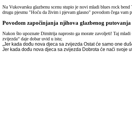
Na Vukovarsku glazbenu scenu stupio je novi mladi blues rock bend Tr
drugu pjesmu "Hoću da živim i pjevam glasno" povodom čega vam p
Povodom započinjanja njihova glazbenog putovanja
Nakon što upoznate Dimitrija naprosto ga morate zavoljeti! Taj mladi 
zvijezda“ daje dobar uvid u istu;
„Jer kada dođu nova djeca sa zvijezda Ostat će samo one duše
Jer kada dođu nova djeca sa zvijezda Dobrota će naći svoje ut