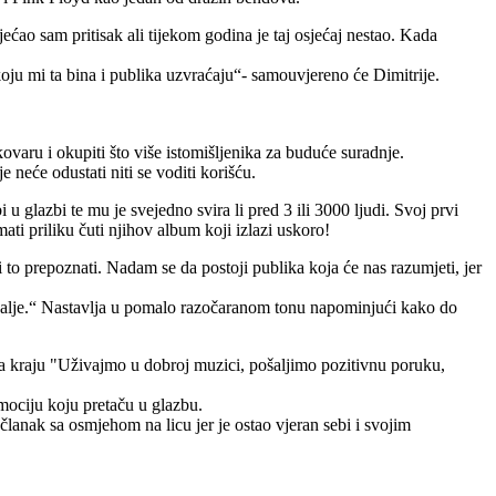
jećao sam pritisak ali tijekom godina je taj osjećaj nestao. Kada
oju mi ta bina i publika uzvraćaju“- samouvjereno će Dimitrije.
kovaru i okupiti što više istomišljenika za buduće suradnje.
 neće odustati niti se voditi korišću.
 glazbi te mu je svejedno svira li pred 3 ili 3000 ljudi. Svoj prvi
ati priliku čuti njihov album koji izlazi uskoro!
to prepoznati. Nadam se da postoji publika koja će nas razumjeti, jer
 dalje.“ Nastavlja u pomalo razočaranom tonu napominjući kako do
Na kraju "Uživajmo u dobroj muzici, pošaljimo pozitivnu poruku,
mociju koju pretaču u glazbu.
lanak sa osmjehom na licu jer je ostao vjeran sebi i svojim