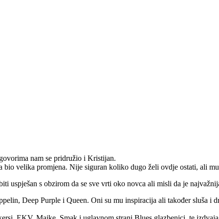
govorima nam se pridružio i Kristijan.
o velika promjena. Nije siguran koliko dugo želi ovdje ostati, ali mu se
iti uspješan s obzirom da se sve vrti oko novca ali misli da je najvažnija 
ppelin, Deep Purple i Queen. Oni su mu inspiracija ali također sluša i 
ejkersi, EKV, Majke, Smak i uglavnom strani Blues glazbenici, te izdvaj