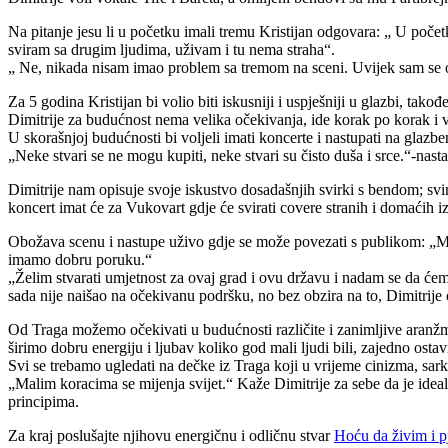
Na pitanje jesu li u početku imali tremu Kristijan odgovara: „ U početk
sviram sa drugim ljudima, uživam i tu nema straha“.
„ Ne, nikada nisam imao problem sa tremom na sceni. Uvijek sam se osj
Za 5 godina Kristijan bi volio biti iskusniji i uspješniji u glazbi, takođ
Dimitrije za budućnost nema velika očekivanja, ide korak po korak i vi
U skorašnjoj budućnosti bi voljeli imati koncerte i nastupati na glazbe
„Neke stvari se ne mogu kupiti, neke stvari su čisto duša i srce.“-nast
Dimitrije nam opisuje svoje iskustvo dosadašnjih svirki s bendom; svir
koncert imat će za Vukovart gdje će svirati covere stranih i domaćih iz
Obožava scenu i nastupe uživo gdje se može povezati s publikom: „Moja
imamo dobru poruku.“
„Želim stvarati umjetnost za ovaj grad i ovu državu i nadam se da ć
sada nije naišao na očekivanu podršku, no bez obzira na to, Dimitrije 
Od Traga možemo očekivati u budućnosti različite i zanimljive aranž
širimo dobru energiju i ljubav koliko god mali ljudi bili, zajedno osta
Svi se trebamo ugledati na dečke iz Traga koji u vrijeme cinizma, sar
„Malim koracima se mijenja svijet.“ Kaže Dimitrije za sebe da je idea
principima.
Za kraj poslušajte njihovu energičnu i odličnu stvar
Hoću da živim i 