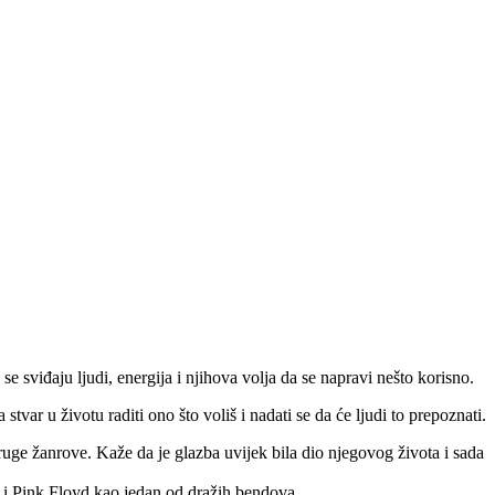
 sviđaju ljudi, energija i njihova volja da se napravi nešto korisno.
stvar u životu raditi ono što voliš i nadati se da će ljudi to prepoznati.
druge žanrove. Kaže da je glazba uvijek bila dio njegovog života i sada
a i Pink Floyd kao jedan od dražih bendova.