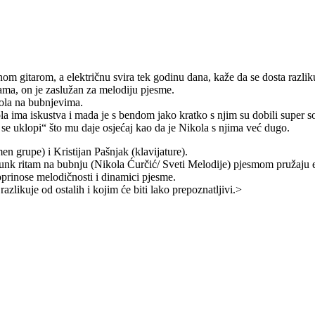
om gitarom, a električnu svira tek godinu dana, kaže da se dosta razli
ama, on je zaslužan za melodiju pjesme.
ola na bubnjevima.
la ima iskustva i mada je s bendom jako kratko s njim su dobili super sou
se uklopi“ što mu daje osjećaj kao da je Nikola s njima već dugo.
en grupe) i Kristijan Pašnjak (klavijature).
 punk ritam na bubnju (Nikola Ćurčić/ Sveti Melodije) pjesmom pružaju e
prinose melodičnosti i dinamici pjesme.
zlikuje od ostalih i kojim će biti lako prepoznatljivi.>