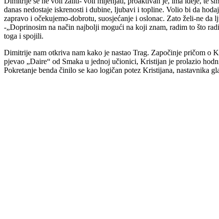
Dimitrije se ne voli žaliti- voli mijenjati, proaktivan je, ima ideje, t
danas nedostaje iskrenosti i dubine, ljubavi i topline. Volio bi da ho
zapravo i očekujemo-dobrotu, suosjećanje i oslonac. Zato želi-ne da 
-„Doprinosim na način najbolji mogući na koji znam, radim to što radi
toga i spojili.
Dimitrije nam otkriva nam kako je nastao Trag. Započinje pričom o Kri
pjevao „Daire“ od Smaka u jednoj učionici, Kristijan je prolazio hodnik
Pokretanje benda činilo se kao logičan potez Kristijana, nastavnika gl