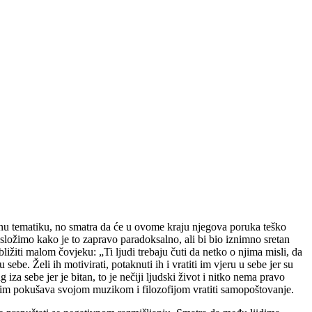
alnu tematiku, no smatra da će u ovome kraju njegova poruka teško
 složimo kako je to zapravo paradoksalno, ali bi bio iznimno sretan
ižiti malom čovjeku: „Ti ljudi trebaju čuti da netko o njima misli, da
ebe. Želi ih motivirati, potaknuti ih i vratiti im vjeru u sebe jer su
iza sebe jer je bitan, to je nečiji ljudski život i nitko nema pravo
a te im pokušava svojom muzikom i filozofijom vratiti samopoštovanje.