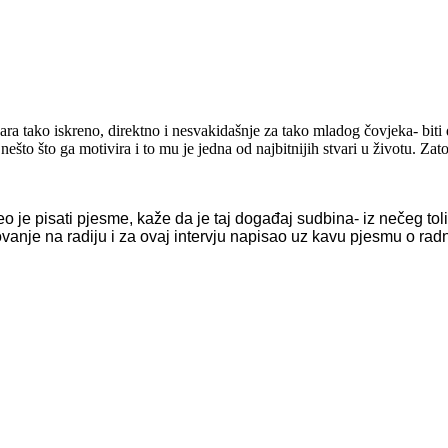
vara tako iskreno, direktno i nesvakidašnje za tako mladog čovjeka- biti d
nešto što ga motivira i to mu je jedna od najbitnijih stvari u životu. Zat
 je pisati pjesme, kaže da je taj događaj sudbina- iz nečeg toli
anje na radiju i za ovaj intervju napisao uz kavu pjesmu o radni