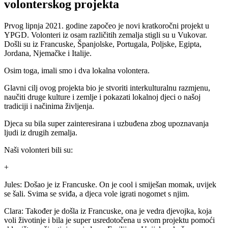
volonterskog projekta
Prvog lipnja 2021. godine započeo je novi kratkoročni projekt u
YPGD. Volonteri iz osam različitih zemalja stigli su u Vukovar.
Došli su iz Francuske, Španjolske, Portugala, Poljske, Egipta,
Jordana, Njemačke i Italije.
Osim toga, imali smo i dva lokalna volontera.
Glavni cilj ovog projekta bio je stvoriti interkulturalnu razmjenu,
naučiti druge kulture i zemlje i pokazati lokalnoj djeci o našoj
tradiciji i načinima življenja.
Djeca su bila super zainteresirana i uzbuđena zbog upoznavanja
ljudi iz drugih zemalja.
Naši volonteri bili su:
+
Jules: Došao je iz Francuske. On je cool i smiješan momak, uvijek
se šali. Svima se sviđa, a djeca vole igrati nogomet s njim.
Clara: Također je došla iz Francuske, ona je vedra djevojka, koja
voli životinje i bila je super usredotočena u svom projektu pomoći