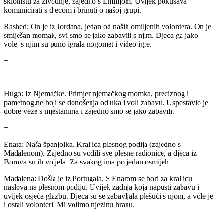
skloništu za životinje, zajedno s Emilijom. Uvijek pokušava
komunicirati s djecom i brinuti o našoj grupi.
Rashed: On je iz Jordana, jedan od naših omiljenih volontera. On je
smiješan momak, svi smo se jako zabavili s njim. Djeca ga jako
vole, s njim su puno igrala nogomet i video igre.
+
Hugo: Iz Njemačke. Primjer njemačkog momka, preciznog i
pametnog.ne boji se donošenja odluka i voli zabavu. Uspostavio je
dobre veze s mještanima i zajedno smo se jako zabavili.
+
Enara: Naša španjolka. Kraljica plesnog podija (zajedno s
Madalenom). Zajedno su vodili sve plesne radionice, a djeca iz
Borova su ih voljela. Za svakog ima po jedan osmijeh.
Madalena: Došla je iz Portugala. S Enarom se bori za kraljicu
naslova na plesnom podiju. Uvijek zadnja koja napusti zabavu i
uvijek osjeća glazbu. Djeca su se zabavljala plešući s njom, a vole je
i ostali volonteri. Mi volimo njezinu hranu.