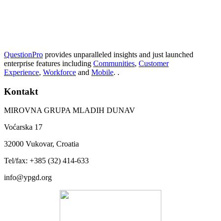
QuestionPro
provides unparalleled insights and just launched
enterprise features including
Communities
,
Customer
Experience
,
Workforce
and
Mobile
. .
Kontakt
MIROVNA GRUPA MLADIH DUNAV
Voćarska 17
32000 Vukovar, Croatia
Tel/fax: +385 (32) 414-633
info@ypgd.org