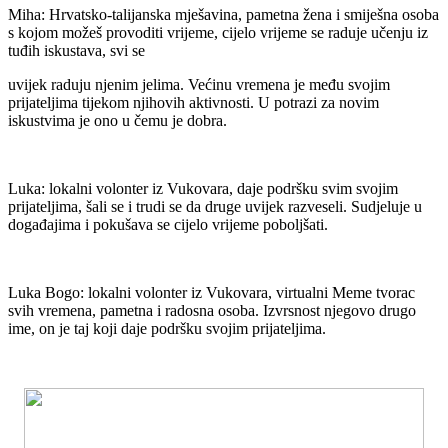
Miha: Hrvatsko-talijanska mješavina, pametna žena i smiješna osoba
s kojom možeš provoditi vrijeme, cijelo vrijeme se raduje učenju iz
tuđih iskustava, svi se
uvijek raduju njenim jelima. Većinu vremena je među svojim
prijateljima tijekom njihovih aktivnosti. U potrazi za novim
iskustvima je ono u čemu je dobra.
Luka: lokalni volonter iz Vukovara, daje podršku svim svojim
prijateljima, šali se i trudi se da druge uvijek razveseli. Sudjeluje u
događajima i pokušava se cijelo vrijeme poboljšati.
Luka Bogo: lokalni volonter iz Vukovara, virtualni Meme tvorac
svih vremena, pametna i radosna osoba. Izvrsnost njegovo drugo
ime, on je taj koji daje podršku svojim prijateljima.