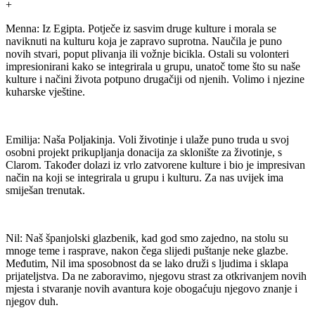
+
Menna: Iz Egipta. Potječe iz sasvim druge kulture i morala se
naviknuti na kulturu koja je zapravo suprotna. Naučila je puno
novih stvari, poput plivanja ili vožnje bicikla. Ostali su volonteri
impresionirani kako se integrirala u grupu, unatoč tome što su naše
kulture i načini života potpuno drugačiji od njenih. Volimo i njezine
kuharske vještine.
Emilija: Naša Poljakinja. Voli životinje i ulaže puno truda u svoj
osobni projekt prikupljanja donacija za sklonište za životinje, s
Clarom. Također dolazi iz vrlo zatvorene kulture i bio je impresivan
način na koji se integrirala u grupu i kulturu. Za nas uvijek ima
smiješan trenutak.
Nil: Naš španjolski glazbenik, kad god smo zajedno, na stolu su
mnoge teme i rasprave, nakon čega slijedi puštanje neke glazbe.
Međutim, Nil ima sposobnost da se lako druži s ljudima i sklapa
prijateljstva. Da ne zaboravimo, njegovu strast za otkrivanjem novih
mjesta i stvaranje novih avantura koje obogaćuju njegovo znanje i
njegov duh.