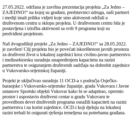
27.05.2022. održana je završna prezentacija projekta „Za Jedno –
ZAJEDNO!“ na kojoj su građani, predstavnici udruga, naši partneri
i mediji imali priliku vidjeti koje smo aktivnosti održali u
društvenom centru u sklopu projekta. U društvenom centru bila je
postavljena i izložba aktivnosti sa svih 9 programa koji su
predviđeni projektom.
Naš dvogodišnji projekt „Za Jedno – ZAJEDNO!“ sa 28.05.2022.
je završen! Cilj projekta bio je povećati iskorištenost javnih prostora
za društveni život u lokalnoj zajednici kroz civilno-javno partnerstvo
i međusektorsku suradnju unapređenjem kapaciteta na razini
partnerstva te osiguranjem društvenih sadržaja na dobrobit zajednice
u Vukovarsko-srijemskoj županiji.
Projekt je uključivao suradnju 11 OCD-a s područja Osječko-
baranjske i Vukovarsko-srijemske županije, grada Vukovara i Javne
ustanove Sportski objekti Vukovar kako bi se adaptirao, opremio
prostor i uspostavio društveni centar u gradu Vukovaru te
provedbom devet društvenih programa osnažili kapaciteti na razini
partnerstva i na korist zajednice. OCD-i koji djeluju na lokalnoj
razini trebali bi osigurati rješenja temeljena na potrebama građana.