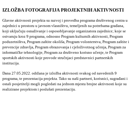
IZLOŽBA FOTOGRAFIJA PROJEKTNIH AKTIVNOSTI
Glavne aktivnosti projekta su razvoj i provedba programa društvenog centra u
zajednici u prostoru u javnom vlasništvu, temeljenih na potrebama građana,
koji uključuju osnaživanje i osposobljavanje organizatora zajednice; koje se
ostvaruju kroz 9 programa, odnosno Program kulturnih aktivnosti, Program
poduzetništva, Program zaštite okoliša, Program volonterstva, Program zaštite i
prevencije zdravlja, Program obrazovanja i cjeloživotnog učenja, Program za
informatičke tehnologije, Program za društveno korisno učenje, te Program
sportskih aktivnosti koje provode stručnjaci predstavnici partnerskih
institucija.
Dana 27.05.2022. održana je izložba aktivnosti svakog od navedenih 9
programa, te prezentacija projekta. Tako su naši partneri, korisnici, sugrađani i
ostali posjetitelji mogli pogledati na jednom mjestu brojne aktivnosti koje su
realizirane projektom i poslušati prezentaciju.