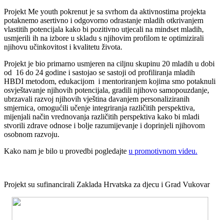
Projekt Me youth pokrenut je sa svrhom da aktivnostima projekta
potaknemo asertivno i odgovorno odrastanje mladih otkrivanjem
vlastitih potencijala kako bi pozitivno utjecali na mindset mladih,
usmjerili ih na izbore u skladu s njihovim profilom te optimizirali
njihovu učinkovitost i kvalitetu života.
Projekt je bio primarno usmjeren na ciljnu skupinu 20 mladih u dobi
od 16 do 24 godine i sastojao se sastoji od profiliranja mladih
HBDI metodom, edukacijom i mentoriranjem kojima smo potaknuli
osvještavanje njihovih potencijala, gradili njihovo samopouzdanje,
ubrzavali razvoj njihovih vještina davanjem personaliziranih
smjernica, omogućili učenje integriranja različitih perspektiva,
mijenjali način vrednovanja različitih perspektiva kako bi mladi
stvorili zdrave odnose i bolje razumijevanje i doprinjeli njihovom
osobnom razvoju.
Kako nam je bilo u provedbi pogledajte
u promotivnom videu.
Projekt su sufinancirali Zaklada Hrvatska za djecu i Grad Vukovar