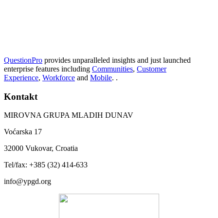
QuestionPro
provides unparalleled insights and just launched
enterprise features including
Communities
,
Customer
Experience
,
Workforce
and
Mobile
. .
Kontakt
MIROVNA GRUPA MLADIH DUNAV
Voćarska 17
32000 Vukovar, Croatia
Tel/fax: +385 (32) 414-633
info@ypgd.org