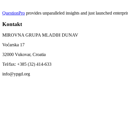
QuestionPro
provides unparalleled insights and just launched enterpri
Kontakt
MIROVNA GRUPA MLADIH DUNAV
Voćarska 17
32000 Vukovar, Croatia
Tel/fax: +385 (32) 414-633
info@ypgd.org