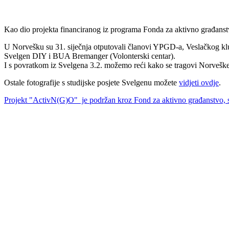
Kao dio projekta financiranog iz programa Fonda za aktivno građanst
U Norvešku su 31. siječnja otputovali članovi YPGD-a, Veslačkog klu
Svelgen DIY i BUA Bremanger (Volonterski centar).
I s povratkom iz Svelgena 3.2. možemo reći kako se tragovi Norvešk
Ostale fotografije s studijske posjete Svelgenu možete
vidjeti ovdje
.
Projekt "ActivN(G)O" je podržan kroz Fond za aktivno građanstvo, s