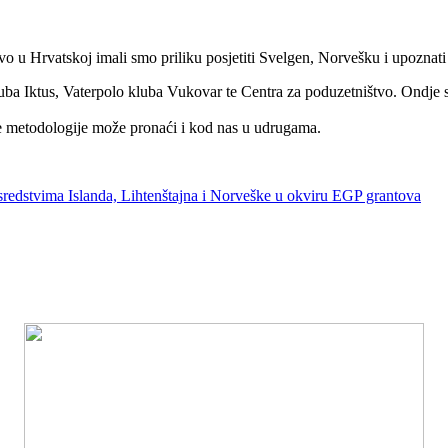
vo u Hrvatskoj imali smo priliku posjetiti Svelgen, Norvešku i upoznat
ba Iktus, Vaterpolo kluba Vukovar te Centra za poduzetništvo. Ondje 
e metodologije može pronaći i kod nas u udrugama.
redstvima Islanda, Lihtenštajna i Norveške u okviru EGP grantova