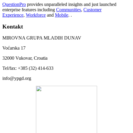
QuestionPro
provides unparalleled insights and just launched
enterprise features including
Communities
,
Customer
Experience
,
Workforce
and
Mobile
. .
Kontakt
MIROVNA GRUPA MLADIH DUNAV
Voćarska 17
32000 Vukovar, Croatia
Tel/fax: +385 (32) 414-633
info@ypgd.org