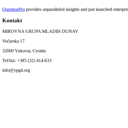
QuestionPro
provides unparalleled insights and just launched enterpri
Kontakt
MIROVNA GRUPA MLADIH DUNAV
Voćarska 17
32000 Vukovar, Croatia
Tel/fax: +385 (32) 414-633
info@ypgd.org