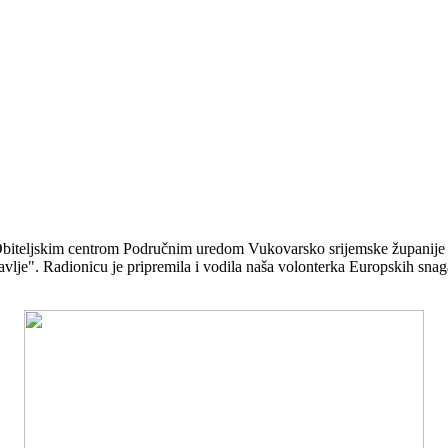
Obiteljskim centrom Područnim uredom Vukovarsko srijemske županije 
je". Radionicu je pripremila i vodila naša volonterka Europskih snaga 