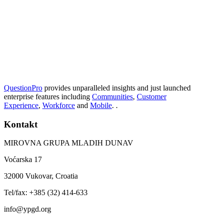
QuestionPro
provides unparalleled insights and just launched
enterprise features including
Communities
,
Customer
Experience
,
Workforce
and
Mobile
. .
Kontakt
MIROVNA GRUPA MLADIH DUNAV
Voćarska 17
32000 Vukovar, Croatia
Tel/fax: +385 (32) 414-633
info@ypgd.org