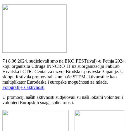
7 i 8.06.2024. sudjelovali smo na EKO FEST(ival) -u Petnja 2024.
koju organizira Udruga INNCRO-IT uz suorganizaciju FabLab
Hrvatska i CTR- Centar za razvoj Brodsko -posavske županije. U
sklopu festivala promovirali smo naše STEM aktivnosti te kao
multiplikator Eurodeska i europske mogućnosti za mlade.
Fotografije s aktivnosti
U promociji naših aktivnosti sudjelovali su naši lokalni volonteri i
volonteri Europskih snaga solidarnosti.