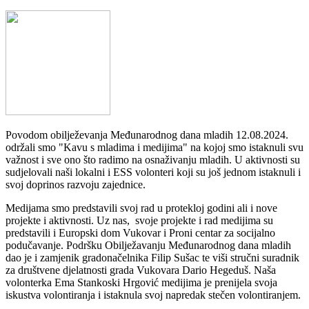
Povodom obilježevanja Međunarodnog dana mladih 12.08.2024.
održali smo "Kavu s mladima i medijima" na kojoj smo istaknuli svu
važnost i sve ono što radimo na osnaživanju mladih. U aktivnosti su
sudjelovali naši lokalni i ESS volonteri koji su još jednom istaknuli i
svoj doprinos razvoju zajednice.
Medijama smo predstavili svoj rad u protekloj godini ali i nove
projekte i aktivnosti. Uz nas, svoje projekte i rad medijima su
predstavili i Europski dom Vukovar i Proni centar za socijalno
podučavanje. Podršku Obilježavanju Međunarodnog dana mladih
dao je i zamjenik gradonačelnika Filip Sušac te viši stručni suradnik
za društvene djelatnosti grada Vukovara Dario Hegeduš. Naša
volonterka Ema Stankoski Hrgović medijima je prenijela svoja
iskustva volontiranja i istaknula svoj napredak stečen volontiranjem.