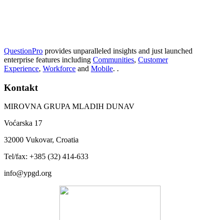
QuestionPro
provides unparalleled insights and just launched
enterprise features including
Communities
,
Customer
Experience
,
Workforce
and
Mobile
. .
Kontakt
MIROVNA GRUPA MLADIH DUNAV
Voćarska 17
32000 Vukovar, Croatia
Tel/fax: +385 (32) 414-633
info@ypgd.org