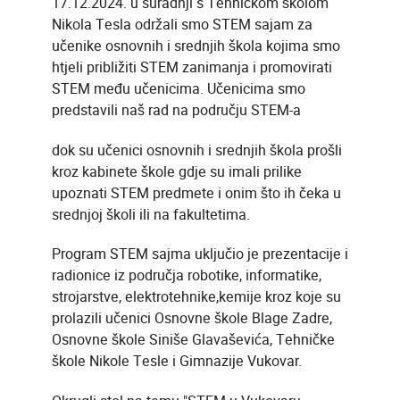
17.12.2024. u suradnji s Tehničkom školom
Nikola Tesla održali smo STEM sajam za
učenike osnovnih i srednjih škola kojima smo
htjeli približiti STEM zanimanja i promovirati
STEM među učenicima. Učenicima smo
predstavili naš rad na području STEM-a
dok su učenici osnovnih i srednjih škola prošli
kroz kabinete škole gdje su imali prilike
upoznati STEM predmete i onim što ih čeka u
srednjoj školi ili na fakultetima.
Program STEM sajma uključio je prezentacije i
radionice iz područja robotike, informatike,
strojarstve, elektrotehnike,kemije kroz koje su
prolazili učenici Osnovne škole Blage Zadre,
Osnovne škole Siniše Glavaševića, Tehničke
škole Nikole Tesle i Gimnazije Vukovar.