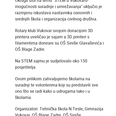
Okrugli stol na temu "STEM u Vukovaru-
mogućnosti suradnje i umrežavanja" uključio je
razmjenu iskustava nastavnika osnovnih i
srednjih škola i organizacija civilnog društva.
Rotary klub Vukovar svojom donacijom 3D
printera uveličao je sajam a 3D printeri s
filamentima donirani su OŠ Siniše Glavaševića i
OŠ Blage Zadre.
Na STEM sajmu je sudjelovalo oko 150
posjetitelja.
Ovom prilikom zahvaljujemo školama na
suradnji te volonterima koji su predstavili sve
ono što se radi kako u udrugama tako i u
školama.
Organizatori: Tehnička škola N.Tesle, Gimnazija
Vukovar, OŠ Blage Zadre, OŠ Siniše