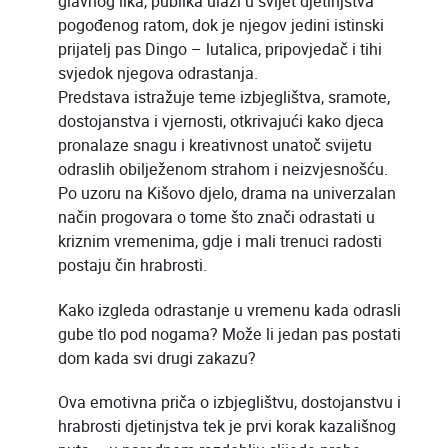
glavnog lika, publika ulazi u svijet djetinjstva
pogođenog ratom, dok je njegov jedini istinski
prijatelj pas Dingo – lutalica, pripovjedač i tihi
svjedok njegova odrastanja.
Predstava istražuje teme izbjeglištva, sramote,
dostojanstva i vjernosti, otkrivajući kako djeca
pronalaze snagu i kreativnost unatoč svijetu
odraslih obilježenom strahom i neizvjesnošću.
Po uzoru na Kišovo djelo, drama na univerzalan
način progovara o tome što znači odrastati u
kriznim vremenima, gdje i mali trenuci radosti
postaju čin hrabrosti.
Kako izgleda odrastanje u vremenu kada odrasli
gube tlo pod nogama? Može li jedan pas postati
dom kada svi drugi zakazu?
Ova emotivna priča o izbjeglištvu, dostojanstvu i
hrabrosti djetinjstva tek je prvi korak kazališnog