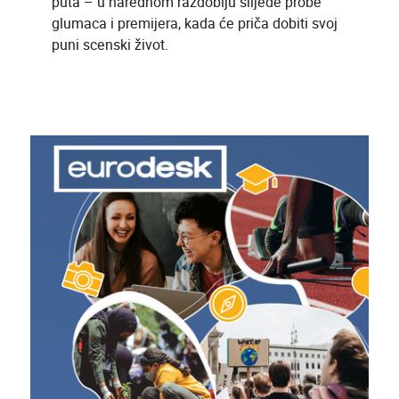
puta – u narednom razdoblju slijede probe
glumaca i premijera, kada će priča dobiti svoj
puni scenski život.