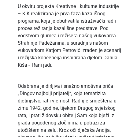
U okviru projekta Kreativne i kulturne industrije
– KIK realizirana je prva faza kazališnog
programa, koja je obuhvatila istraživački rad i
proces režiranja kazališne predstave. Pod
vodstvom glumca i režisera našeg vukovarca
Strahinje Padežanina, u suradnji s našom
vukovarkom Katjom Petrović izrađen je scenarij
i režijska koncepcija inspirirana djelom Danila
Kiša - Rani jadi.
Odabrana je dirljiva i snažno emotivna priča
„Dingov najbolji prijatelj“, koja tematizira
djetinjstvo, rat i vjernost. Radnjje smještena u
zimu 1942. godine, tijekom Drugog svjetskog
rata, i prati židovsku obitelj Sam koja bježi iz
grada pogođenog zločinima u potrazi za
utočištem na selu. Kroz oči dječaka Andija,