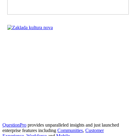
QuestionPro
provides unparalleled insights and just launched
enterprise features including
Communities
,
Customer
Experience
,
Workforce
and
Mobile
. .