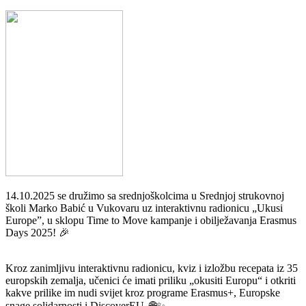
14.10.2025 se družimo sa srednjoškolcima u Srednjoj strukovnoj
školi Marko Babić u Vukovaru uz interaktivnu radionicu „Ukusi
Europe”, u sklopu Time to Move kampanje i obilježavanja Erasmus
Days 2025! 🎉
Kroz zanimljivu interaktivnu radionicu, kviz i izložbu recepata iz 35
europskih zemalja, učenici će imati priliku „okusiti Europu“ i otkriti
kakve prilike im nudi svijet kroz programe Erasmus+, Europske
snage solidarnosti i DiscoverEU. 🌐✨