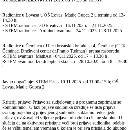
Radionice u Lovasu u OŠ Lovas, Matije Gupca 2 u terminu od 13-
14.30 h:
• STEM radionica –3D kreativci –14.11.2025. i 21.11.2025.
• STEM radionice –Arduino avantura – 24.11.2025. i 28.11.2025.
Radionice u Čemincu ( Ulica hrvatskih branitelja 4, Čeminac (CTK
Čeminac, Društveni centar dr.Franjo Tuđman) prema rasporedu:
•STEM avantura: MathArt - 04.11.2025. od 17 – 18.30 h
•STEM avantura: Izradi lopticu skočicu - 28.10.2025. od 18 – 19.30
h
Javno događanje: STEM Fest - 10.11.2025. od 11.00- 15 h; OŠ
Lovas, Matije Gupca 2
Kriteriji prijave: Prijave za sudjelovanje u programu zaprimaju se
kontinuirano. U fazi prijave sudionika izrađuje se lista prijava
svakog pojedinog prijevljenog sudionika sukladno redoslijedu
prijava, uvažavajući vrijeme prijave pripadnika ciljane skupine. U
slučaju da na aktivnost pristigne veći broj prijava sudionika, odabir
će se vršiti temeljem vremena u kojem je prijava pristigla do ukupno