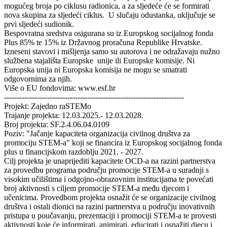
mogućeg broja po ciklusu radionica, a za sljedeće će se formirati
nova skupina za sljedeći ciklus. U slučaju odustanka, uključuje se
prvi sljedeći sudionik.
Bespovratna sredstva osigurana su iz Europskog socijalnog fonda
Plus 85% te 15% iz Državnog proračuna Republike Hrvatske.
Izneseni stavovi i mišljenja samo su autorova i ne odražavaju nužno
službena stajališta Europske unije ili Europske komisije. Ni
Europska unija ni Europska komisija ne mogu se smatrati
odgovornima za njih.
Više o EU fondovima: www.esf.hr
-----------------------------------------------------------------------
Projekt: Zajedno raSTEMo
Trajanje projekta: 12.03.2025.- 12.03.2028.
Broj projekta: SF.2.4.06.04.0109
Poziv: "Jačanje kapaciteta organizacija civilnog društva za
promociju STEM-a" koji se financira iz Europskog socijalnog fonda
plus u financijskom razdoblju 2021. - 2027.
Cilj projekta je unaprijediti kapacitete OCD-a na razini partnerstva
za provedbu programa području promocije STEM-a u suradnji s
visokim učilištima i odgojno-obrazovnim institucijama te povećati
broj aktivnosti s ciljem promocije STEM-a među djecom i
učenicima. Provedbom projekta osnažit će se organizacije civilnog
društva i ostali dionici na razini partnerstva u području inovativnih
pristupa u poučavanju, prezentaciji i promociji STEM-a te provesti
aktivnosti koje će informirati, animirati, educirati i osnažiti djecu i