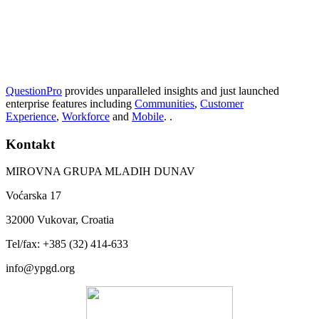
QuestionPro
provides unparalleled insights and just launched
enterprise features including
Communities
,
Customer
Experience
,
Workforce
and
Mobile
. .
Kontakt
MIROVNA GRUPA MLADIH DUNAV
Voćarska 17
32000 Vukovar, Croatia
Tel/fax: +385 (32) 414-633
info@ypgd.org