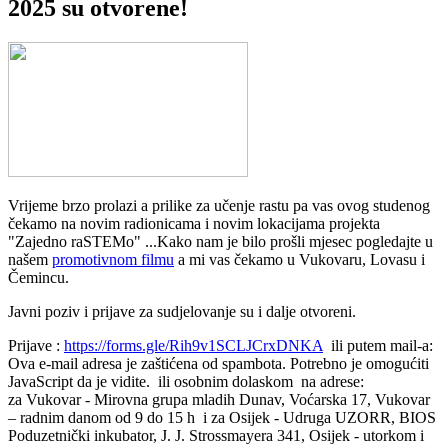
2025 su otvorene!
Vrijeme brzo prolazi a prilike za učenje rastu pa vas ovog studenog
čekamo na novim radionicama i novim lokacijama projekta
"Zajedno raSTEMo" ...Kako nam je bilo prošli mjesec pogledajte u
našem
promotivnom filmu
a mi vas čekamo u Vukovaru, Lovasu i
Čemincu.
Javni poziv i prijave za sudjelovanje su i dalje otvoreni.
Prijave :
https://forms.gle/Rih9v1SCLJCrxDNKA
ili putem mail-a:
Ova e-mail adresa je zaštićena od spambota. Potrebno je omogućiti
JavaScript da je vidite.
ili osobnim dolaskom na adrese:
za Vukovar - Mirovna grupa mladih Dunav, Voćarska 17, Vukovar
– radnim danom od 9 do 15 h i za Osijek - Udruga UZORR, BIOS
Poduzetnički inkubator, J. J. Strossmayera 341, Osijek - utorkom i