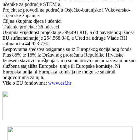
učenike za područje STEM-a.
Projekt se provodi na području Osječko-baranjske i Vukovarsko-
srijemske županije.
Ciljna skupina: djeca i učenici
Trajanje projekta: 36 mjeseci
Ukupna vrijednost projekta je 299.491.81€, a od navedenog iznosa
EU sufinanciranje je 254.568.04€, a Ured za udruge Vlade RH
sufinancira 44.923.77€.
Bespovratna sredstva osigurana su iz Europskog socijalnog fonda
Plus 85% te 15% iz Državnog proračuna Republike Hrvatske.
Izneseni stavovi i mišljenja samo su autorova i ne odražavaju nužno
službena stajališta Europske unije ili Europske komisije. Ni
Europska unija ni Europska komisija ne mogu se smatrati
odgovornima za njih.
Više o EU fondovima:
www.esf.hr