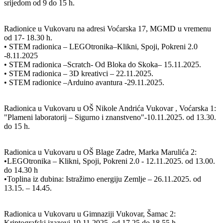
srijedom od 9 do 15 h.
Radionice u Vukovaru na adresi Voćarska 17, MGMD u vremenu
od 17- 18.30 h.
• STEM radionica – LEGOtronika–Klikni, Spoji, Pokreni 2.0
-8.11.2025
• STEM radionica –Scratch- Od Bloka do Skoka– 15.11.2025.
• STEM radionica – 3D kreativci – 22.11.2025.
• STEM radionice –Arduino avantura -29.11.2025.
Radionica u Vukovaru u OŠ Nikole Andrića Vukovar , Voćarska 1:
"Plameni laboratorij – Sigurno i znanstveno"-10.11.2025. od 13.30.
do 15 h.
Radionica u Vukovaru u OŠ Blage Zadre, Marka Marulića 2:
•LEGOtronika – Klikni, Spoji, Pokreni 2.0 - 12.11.2025. od 13.00.
do 14.30 h
•Toplina iz dubina: Istražimo energiju Zemlje – 26.11.2025. od
13.15. – 14.45.
Radionica u Vukovaru u Gimnaziji Vukovar, Šamac 2:
Kriptografski izazovi-19.11.2025. od 17.25 do 18.55 h.