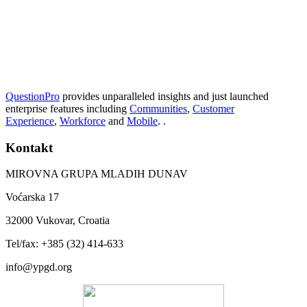
QuestionPro
provides unparalleled insights and just launched
enterprise features including
Communities
,
Customer
Experience
,
Workforce
and
Mobile
. .
Kontakt
MIROVNA GRUPA MLADIH DUNAV
Voćarska 17
32000 Vukovar, Croatia
Tel/fax: +385 (32) 414-633
info@ypgd.org