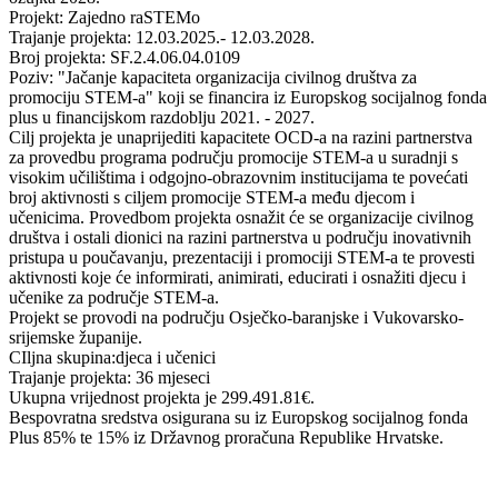
Projekt: Zajedno raSTEMo
Trajanje projekta: 12.03.2025.- 12.03.2028.
Broj projekta: SF.2.4.06.04.0109
Poziv: "Jačanje kapaciteta organizacija civilnog društva za
promociju STEM-a" koji se financira iz Europskog socijalnog fonda
plus u financijskom razdoblju 2021. - 2027.
Cilj projekta je unaprijediti kapacitete OCD-a na razini partnerstva
za provedbu programa području promocije STEM-a u suradnji s
visokim učilištima i odgojno-obrazovnim institucijama te povećati
broj aktivnosti s ciljem promocije STEM-a među djecom i
učenicima. Provedbom projekta osnažit će se organizacije civilnog
društva i ostali dionici na razini partnerstva u području inovativnih
pristupa u poučavanju, prezentaciji i promociji STEM-a te provesti
aktivnosti koje će informirati, animirati, educirati i osnažiti djecu i
učenike za područje STEM-a.
Projekt se provodi na području Osječko-baranjske i Vukovarsko-
srijemske županije.
CIljna skupina:djeca i učenici
Trajanje projekta: 36 mjeseci
Ukupna vrijednost projekta je 299.491.81€.
Bespovratna sredstva osigurana su iz Europskog socijalnog fonda
Plus 85% te 15% iz Državnog proračuna Republike Hrvatske.