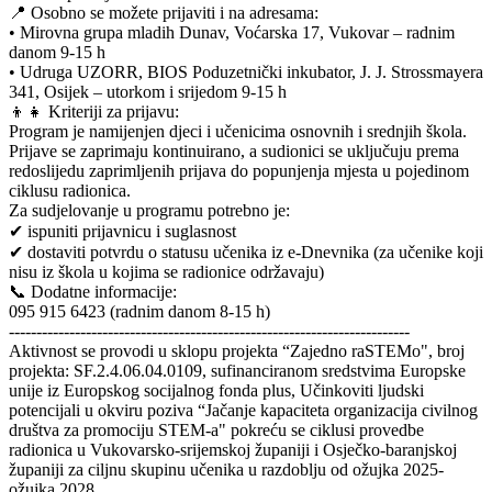
📍 Osobno se možete prijaviti i na adresama:
• Mirovna grupa mladih Dunav, Voćarska 17, Vukovar – radnim
danom 9-15 h
• Udruga UZORR, BIOS Poduzetnički inkubator, J. J. Strossmayera
341, Osijek – utorkom i srijedom 9-15 h
👦👧 Kriteriji za prijavu:
Program je namijenjen djeci i učenicima osnovnih i srednjih škola.
Prijave se zaprimaju kontinuirano, a sudionici se uključuju prema
redoslijedu zaprimljenih prijava do popunjenja mjesta u pojedinom
ciklusu radionica.
Za sudjelovanje u programu potrebno je:
✔ ispuniti prijavnicu i suglasnost
✔ dostaviti potvrdu o statusu učenika iz e-Dnevnika (za učenike koji
nisu iz škola u kojima se radionice održavaju)
📞 Dodatne informacije:
095 915 6423 (radnim danom 8-15 h)
-------------------------------------------------------------------------
Aktivnost se provodi u sklopu projekta “Zajedno raSTEMo", broj
projekta: SF.2.4.06.04.0109, sufinanciranom sredstvima Europske
unije iz Europskog socijalnog fonda plus, Učinkoviti ljudski
potencijali u okviru poziva “Jačanje kapaciteta organizacija civilnog
društva za promociju STEM-a" pokreću se ciklusi provedbe
radionica u Vukovarsko-srijemskoj županiji i Osječko-baranjskoj
županiji za ciljnu skupinu učenika u razdoblju od ožujka 2025-
ožujka 2028.