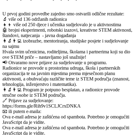
U prvoj godini provedbe zajedno smo ostvarili odlične rezultate:
🔬 više od 136 održanih radionica
👧👦 više od 250 djece i učenika sudjelovalo je u aktivnostima
🤖 brojni eksperimenti, robotski izazovi, kreativne STEM aktivnosti,
štandovi, natjecanja - javna događanja
👩‍🔬👨‍💻 izobrazbe, mentoriranja, studijske posjete i sudjelovanje
na sajmu
Hvala svim učenicima, roditeljima, školama i partnerima koji su dio
ove STEM priče – nastavljamo još snažnije!
📢 Otvaramo nove prijave za sudjelovanje u programu.
Radionice se provode u prostorima udruga, škola i partnerskih
organizacija te na javnim mjestima prema mjesečnom planu
aktivnosti, a obuhvaćaju različite teme iz STEM područja (znanost,
tehnologija, inženjerstvo i matematika).
👩‍🔬👨‍💻 Program je potpuno besplatan, a radionice provode
stručne osobe iz STEM područja.
🔗 Prijave za sudjelovanje:
https://forms.gle/Rih9v1SCLJCrxDNKA
📧 ili putem e-maila:
Ova e-mail adresa je zaštićena od spambota. Potrebno je omogućiti
JavaScript da je vidite.
Ova e-mail adresa je zaštićena od spambota. Potrebno je omogućiti
JavaScript da je vidite.