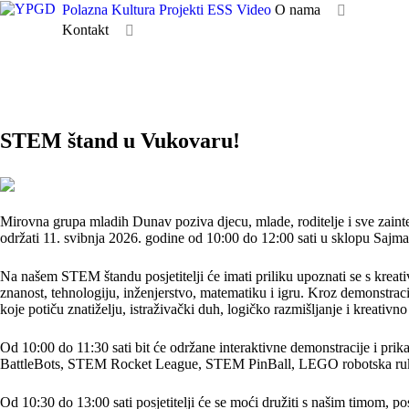
Polazna
Kultura
Projekti
ESS
Video
O nama
Kontakt
STEM štand u Vukovaru!
Mirovna grupa mladih Dunav poziva djecu, mlade, roditelje i sve zaint
održati 11. svibnja 2026. godine od 10:00 do 12:00 sati u sklopu Saj
Na našem STEM štandu posjetitelji će imati priliku upoznati se s krea
znanost, tehnologiju, inženjerstvo, matematiku i igru. Kroz demonstrac
koje potiču znatiželju, istraživački duh, logičko razmišljanje i kreativn
Od 10:00 do 11:30 sati bit će održane interaktivne demonstracije 
BattleBots, STEM Rocket League, STEM PinBall, LEGO robotska ruka
Od 10:30 do 13:00 sati posjetitelji će se moći družiti s našim timom, pos