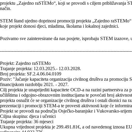
projektu „Zajedno raSTEMo“, koji se provodi s ciljem približavanja ST
način.
STEM štand ujedno doprinosi promociji projekta „Zajedno raSTEMo“ na
koje projekt donosi djeci, mladima, školama i lokalnoj zajednici.
Pozivamo sve zainteresirane da nas posjete, isprobaju STEM izazove, 
-----------------------------------------------------------------------------------------
Projekt: Zajedno raSTEMo
Trajanje projekta: 12.03.2025.- 12.03.2028.
Broj projekta: SF.2.4.06.04.0109
Poziv: "Jačanje kapaciteta organizacija civilnog društva za promociju 
financijskom razdoblju 2021. - 2027.
Cilj projekta je unaprijediti kapacitete OCD-a na razini partnerstva 
učilištima i odgojno-obrazovnim institucijama te povećati broj aktiv
projekta osnažit će se organizacije civilnog društva i ostali dionici na 
prezentaciji i promociji STEM-a te provesti aktivnosti koje će informira
Projekt se provodi na području Osječko-baranjske i Vukovarsko-srijem
Ciljna skupina: djeca i učenici
Trajanje projekta: 36 mjeseci
Ukupna vrijednost projekta je 299.491.81€, a od navedenog iznosa EU