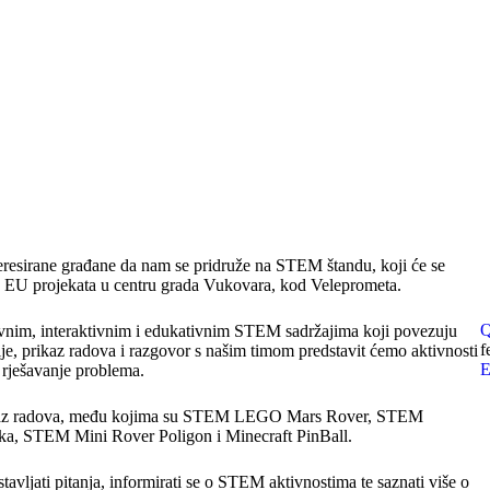
eresirane građane da nam se pridruže na STEM štandu, koji će se
ma EU projekata u centru grada Vukovara, kod Veleprometa.
Q
tivnim, interaktivnim i edukativnim STEM sadržajima koji povezuju
f
ije, prikaz radova i razgovor s našim timom predstavit ćemo aktivnosti
E
o rješavanje problema.
i prikaz radova, među kojima su STEM LEGO Mars Rover, STEM
, STEM Mini Rover Poligon i Minecraft PinBall.
tavljati pitanja, informirati se o STEM aktivnostima te saznati više o