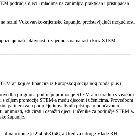
EM područja djeci i mladima na zanimljiv, praktičan i pristupačan
 razini Vukovarsko-srijemske županije, predstavljajući mogućnosti
upoznaju naše aktivnosti i zajedno s nama rastu kroz STEM.
-------------------------------------------------------------------------------------
STEM-a" koji se financira iz Europskog socijalnog fonda plus u
za provedbu programa području promocije STEM-a u suradnji s visokim
nosti s ciljem promocije STEM-a među djecom i učenicima. Provedbom
razini partnerstva u području inovativnih pristupa u poučavanju,
ti, animirati, educirati i osnažiti djecu i učenike za područje STEM-a.
ske županije.
 sufinanciranje je 254.568.04€, a Ured za udruge Vlade RH