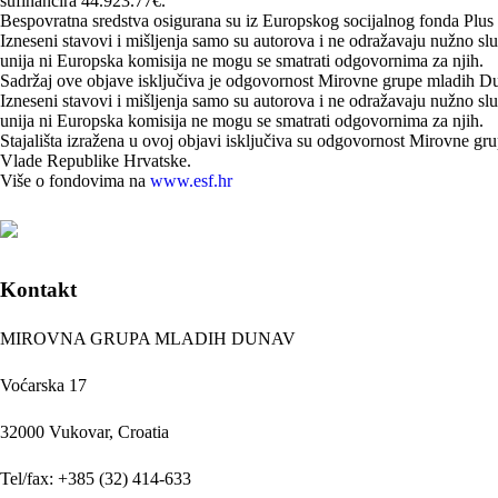
sufinancira 44.923.77€.
Bespovratna sredstva osigurana su iz Europskog socijalnog fonda Plu
Izneseni stavovi i mišljenja samo su autorova i ne odražavaju nužno sl
unija ni Europska komisija ne mogu se smatrati odgovornima za njih.
Sadržaj ove objave isključiva je odgovornost Mirovne grupe mladih D
Izneseni stavovi i mišljenja samo su autorova i ne odražavaju nužno sl
unija ni Europska komisija ne mogu se smatrati odgovornima za njih.
Stajališta izražena u ovoj objavi isključiva su odgovornost Mirovne g
Vlade Republike Hrvatske.
Više o fondovima na
www.esf.hr
Kontakt
MIROVNA GRUPA MLADIH DUNAV
Voćarska 17
32000 Vukovar, Croatia
Tel/fax: +385 (32) 414-633