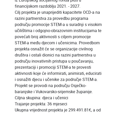
iz Europskog socijalnog fonda plus u
financijskom razdoblju 2021. - 2027.
Cilj projekta je unaprijediti kapacitete OCD-a na
razini partnerstva za provedbu programa
području promocije STEM-a u suradnji s visokim
učilištima i odgojno-obrazovnim institucijama te
povećati broj aktivnosti s ciljem promocije
STEM-a među djecom i učenicima. Provedbom
projekta osnažit će se organizacije civilnog
društva i ostali dionici na razini partnerstva u
području inovativnih pristupa u poučavanju,
prezentaciji i promociji STEM-a te provesti
aktivnosti koje će informirati, animirati, educirati
i osnažiti djecu i učenike za područje STEM-a.
Projekt se provodi na području Osječko-
baranjske i Vukovarsko-srijemske županije.
Ciljna skupina: djeca i učenici
Trajanje projekta: 36 mjeseci
Ukupna vrijednost projekta je 299.491.81€, a od