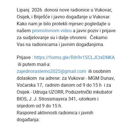
Lipanj 2026. donosi nove radionice u Vukovar,
Osijek, i Briješće i javno događanje u Vukovar.
Kako nam je bilo protekli mjesec pogledajte u
našem
promotivnom videu
a javni poziv i prijave
za sudjelovanje su i dalje otvoreni. Čekamo
Vas na radionicama i javnim događanjima.
Prijave :
https://forms.gle/Rih9v1SCLJCrxDNKA
ili putem mail-a:
zajednorastemo2025@gmail.com
ili osobnim
dolaskom na adrese: za Vukovar - MGM Dunav,
Voćarska 17, radnim danom od 9 do 15 h i za
Osijek - Udruga UZORR, Poduzetnički inkubator
BIOS, J. J. Strossmayera 341, -utorkom i
srijedom od 9 do 15 h.
Raspored aktivnosti radionica i javnih
događanja: