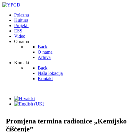
Polazna
Kultura
Projekti
ESS
Video
O nama
Back
O nama
Arhiva
Kontakt
Back
Naša lokacija
Kontakt
Odaberite svoj jezik
Promjena termina radionice „Kemijsko
čišćenje”