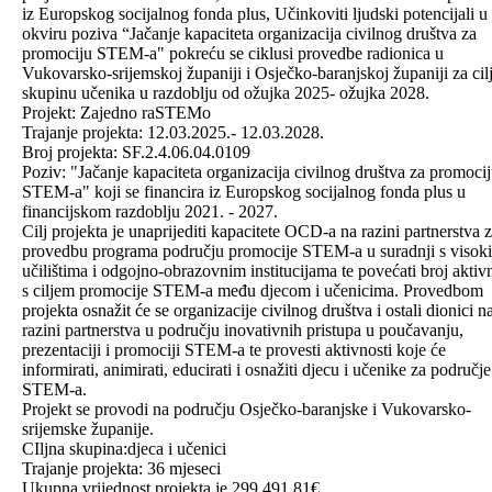
iz Europskog socijalnog fonda plus, Učinkoviti ljudski potencijali u
okviru poziva “Jačanje kapaciteta organizacija civilnog društva za
promociju STEM-a" pokreću se ciklusi provedbe radionica u
Vukovarsko-srijemskoj županiji i Osječko-baranjskoj županiji za cil
skupinu učenika u razdoblju od ožujka 2025- ožujka 2028.
Projekt: Zajedno raSTEMo
Trajanje projekta: 12.03.2025.- 12.03.2028.
Broj projekta: SF.2.4.06.04.0109
Poziv: "Jačanje kapaciteta organizacija civilnog društva za promoci
STEM-a" koji se financira iz Europskog socijalnog fonda plus u
financijskom razdoblju 2021. - 2027.
Cilj projekta je unaprijediti kapacitete OCD-a na razini partnerstva 
provedbu programa području promocije STEM-a u suradnji s visok
učilištima i odgojno-obrazovnim institucijama te povećati broj aktiv
s ciljem promocije STEM-a među djecom i učenicima. Provedbom
projekta osnažit će se organizacije civilnog društva i ostali dionici n
razini partnerstva u području inovativnih pristupa u poučavanju,
prezentaciji i promociji STEM-a te provesti aktivnosti koje će
informirati, animirati, educirati i osnažiti djecu i učenike za područje
STEM-a.
Projekt se provodi na području Osječko-baranjske i Vukovarsko-
srijemske županije.
CIljna skupina:djeca i učenici
Trajanje projekta: 36 mjeseci
Ukupna vrijednost projekta je 299.491.81€.