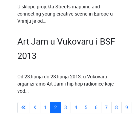
U sklopu projekta Streets mapping and
connecting young creative scene in Europe u
Vranju je od...
Art Jam u Vukovaru i BSF
2013
Od 23.lipnja do 28.lipnja 2013. u Vukovaru
organiziramo Art Jam i hip hop radionice koje
vod...
1
2
3
4
5
6
7
8
9
Stranica 2 od 43