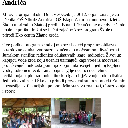
Andrića
Mirovna grupa mladih Dunav 30.svibnja 2012. organizirala je za
učenike OŠ Nikole Andrića i OŠ Blage Zadre jednodnevni izlet -
Školu u prirodi u Zlatnoj gredi u Baranji. 70 učenike ove dvije škole
imalo je priliku družiti se i učiti zajedno kroz program Škole u
prirodi Eko centra Zlatna greda.
Ove godine program se odvijao kroz sljedeći program: obilazak
pustolovno edukativne staze uz učenje o močvarnom, livadnom i
šumskom staništu; radionicu edukativnih igara, radionicu Život uz
kapljicu vode kroz koju učenici uzimajući kapi vode iz močvare i
proučavajući mikroskopom upoznaju mikrosvijet u jednoj kapljici
vode; radionicu recikliranja papira- gdje učenici uče tehnici
recikliranja papira;radionicu timskih igara i rješavanje radnih listića.
Jednodnevni izlet i Škola u prirodi provedeni su kroz projekt Za mir
i nenasilje uz financijsku potporu Ministarstva znanosti, obrazovanja
i sporta.