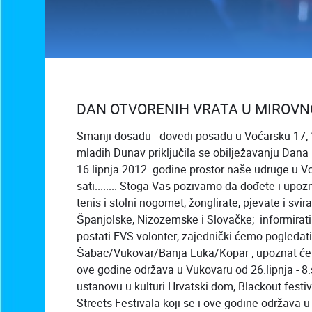
DAN OTVORENIH VRATA U MIROVN
Smanji dosadu - dovedi posadu u Voćarsku 17; 16.
mladih Dunav priključila se obilježavanju Dana 
16.lipnja 2012. godine prostor naše udruge u Vo
sati........ Stoga Vas pozivamo da dođete i upoz
tenis i stolni nogomet, žonglirate, pjevate i svi
Španjolske, Nizozemske i Slovačke; informirati 
postati EVS volonter, zajednički ćemo pogledat
Šabac/Vukovar/Banja Luka/Kopar ; upoznat će
ove godine održava u Vukovaru od 26.lipnja - 8.
ustanovu u kulturi Hrvatski dom, Blackout fest
Streets Festivala koji se i ove godine održava u 