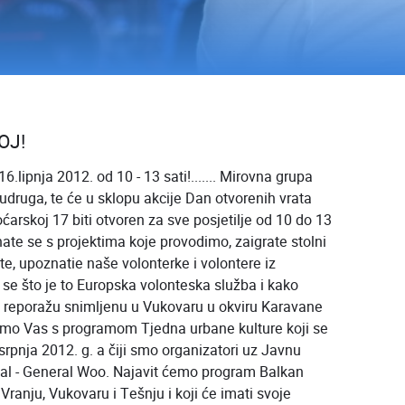
OJ!
lipnja 2012. od 10 - 13 sati!....... Mirovna grupa
udruga, te će u sklopu akcije Dan otvorenih vrata
ćarskoj 17 biti otvoren za sve posjetilje od 10 do 13
nate se s projektima koje provodimo, zaigrate stolni
rate, upoznatie naše volonterke i volontere iz
se što je to Europska volonteska služba i kako
i reporažu snimljenu u Vukovaru u okviru Karavane
mo Vas s programom Tjedna urbane kulture koji se
srpnja 2012. g. a čiji smo organizatori uz Javnu
ival - General Woo. Najavit ćemo program Balkan
Vranju, Vukovaru i Tešnju i koji će imati svoje