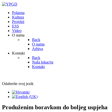
Polazna
Kultura
Projekti
ESS
Video
O nama
Back
O nama
Arhiva
Kontakt
Back
Naša lokacija
Kontakt
Odaberite svoj jezik
Produženim boravkom do boljeg uspjeha