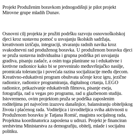
Projekt Produženim boravkom jednogodišnji je pilot projekt
Mirovne grupe mladih Dunav.
Osnovni cilj projekta je pružiti podršku razvoju osnovnoškolskoj
djeci kroz sustavnu pomoć u usvajanju školskih sadržaja,
kreativnom izričaju, integraciji, stvaranju radnih navika kroz
svakodnevni rad produženog boravka. U produženom boravku djeci
se pruža sustavna individualna i grupna podrška pri usvajanju
gradiva, pisanju zadaće, a osim toga planirane su i edukativne i
kretivne radionice kako bi se preveniralo međuvršnjačko nasilje,
promicala tolerancija i povećala razina socijalizacije među djecom.
Kreativno-edukativni program obuhvata učenje kroz igru, jezične
radionice, radionice programiranja, digitalnog crtanja, LEGO
radionice, prikazivanje edukativnih filmova, pisanje eseja,
fotografija, rad u vegas pro programu, rad u glazbenom studiju.
Istovremeno, ovim projektom pruža se podrška zaposlenim
roditeljima pri najvećem izazovu današnjice, balansiranju obiteljskog
života i plaćenog rada. Voditeljica i izvoditeljica sviha aktivnosti u
Produženom boravku je Tatjana Romić, magistra socijalnog rada,
Projektna koordinatorica zaposlena u udruzi. Projekt je financiran
sredstvima Ministarstva za demografiju, obitelj, mlade i socijalnu
politiku.