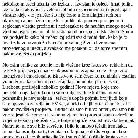
nekoliko mjeseci učenja tog jezika… Izvrstan je osjećaj imati toliku
raznolikost aktivnosti, veliku slobodu eksperimentirati i predlagati
vlastite ideje - to je nešto što nije često u formalnijem radnom
okruženju a poslužilo mi je kao prilika da ponovo procijenim i
sagledam vlastite prednosti i nedostatke te da naučim mnogo novih
vještina, isprobavajući ih bez straha od neuspjeha. Iskustvo u Spinu
me podsjetilo kako bi trebao izgledati svaki radni dan, kako je to
imati zdravu ravnotežu između privatnog života i vremena
provedenog u uredu, a svakako me potaknulo i da tome stremim
nakon završetka projekta.
No osim prilike za učenje novih vještina kroz iskustvo, rekla bih da
je EVS prije svega imao velik osobni utjecaj na mene - to je vrlo
intenzivno i emocionalno iskustvo te sam često komentirala s ostalim
volonterima kako imamo osjećaj da smo unutar par mjeseci u
Lisabonu proživjeli nekoliko godina! Nova mjesta koje smo
posjetili, događaji u kojima smo sudjelovali te količina novih
poznanika je nevjerojatan - teško je uopće pojmiti broj ljudi koje
sam upoznala za vrijeme EVS-a, a neki od njih ostat će mi bliski i
nakon završetka projekta. Budući da smo bili volonteri, svi smo bili
vrlo svjesni da ćemo u Lisabonu vjerojatno provesti samo određeno
vrijeme te smo pokušali što je bolje moguće iskoristiti svaki trenutak.
Naravno, nije sve bilo savršeno i bilo je mnogo teških trenutaka,
trenutaka usamljenosti, trenutaka u kojima je došlo vrijeme da se
oprostimo od novih prijatelja koji su već bili došli do kraja svoje