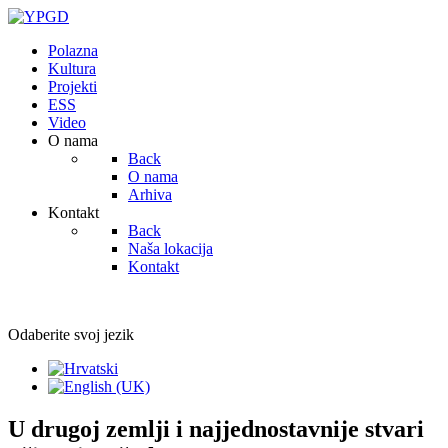
Polazna
Kultura
Projekti
ESS
Video
O nama
Back
O nama
Arhiva
Kontakt
Back
Naša lokacija
Kontakt
Odaberite svoj jezik
U drugoj zemlji i najjednostavnije stvari