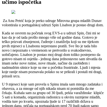
učimo ispočetka
Za Anu Petrić koja je preko udruge Mirovna grupa mladih Dunav
volontirala u portugalskoj udruzi Spin Lisabon je postao drugi dom.
Kada se osvrem na početak svog EVS-a u udruzi Spin, čini mi se
kao da je od tada prošlo mnogo više od godine dana. Gotovo je
teško prizvati zbunjenost, čuđenje i znatiželju koji su me tijekom
prvih mjeseci u Lisabonu neprestano pratili. Sve što je tada bilo
novo i nepoznato s vremenom se pretvorilo u svakodnevno,
uobičajeno. Lisabon je postao moj drugi dom toliko postepeno da
gotovo nisam ni osjetila - jednog dana jednostavno sam shvatila da
imam neke nove rutine, nove rituale, načine da zaobiđem i
nadmudrim sitnice koje su me u početku frustrirale. Ljudi i mjesta
koje ranije nisam poznavala polako su se prikrali i postali mi dragi,
prirasli srcu.
U 9 mjeseci koje sam provela u Spinu imala sam mnogo zadataka i
obaveza, a za mnoge od njih nikada nisam ni pomislila da me
čekaju. Kuhala sam za grupu od 30 ljudi, pekla varaždinske klipiće
5 sati u komadu, organizirala radionicu u okviru razmjene mladih,
vodila ture po kvartu, upoznala ljude iz 17 različitih država u
jednom danu, pričala na portugalskom pred 70 ljudi nakon samo