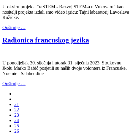
U okviru projekta "raSTEM - Razvoj STEM-a u Vukovaru" kao
nositelji projekta izdali smo video igricu: Tajni labaratorij Lavoslava
Ružičke.
Opširnije …
Radionica francuskog jezika
U ponedjeljak 30. siječnja i utorak 31. siječnja 2023. Strukovnu
školu Marko Babić posjetili su naših dvoje volontera iz Francuske,
Noemie i Salaheddine
Opširnije …
21
22
23
24
25
26