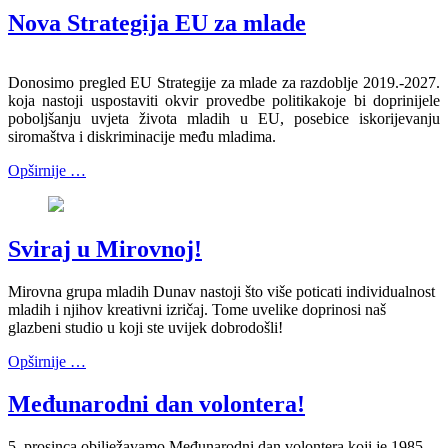
Nova Strategija EU za mlade
Donosimo pregled EU Strategije za mlade za razdoblje 2019.-2027.
koja nastoji uspostaviti okvir provedbe politikakoje bi doprinijele
poboljšanju uvjeta života mladih u EU, posebice iskorijevanju
siromaštva i diskriminacije među mladima.
Opširnije …
Sviraj u Mirovnoj!
Mirovna grupa mladih Dunav nastoji što više poticati individualnost
mladih i njihov kreativni izričaj. Tome uvelike doprinosi naš
glazbeni studio u koji ste uvijek dobrodošli!
Opširnije …
Međunarodni dan volontera!
5. prosinca obilježavamo Međunarodni dan volontera koji je 1985.