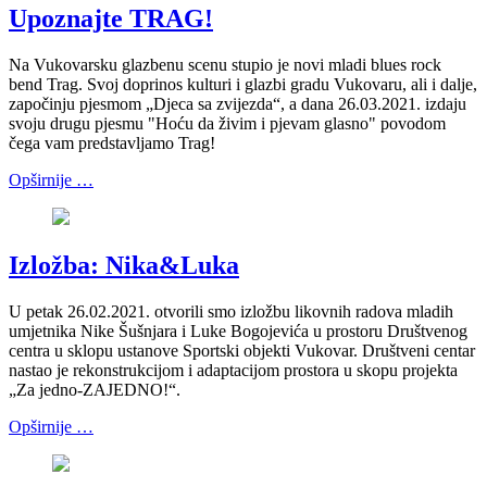
Upoznajte TRAG!
Na Vukovarsku glazbenu scenu stupio je novi mladi blues rock
bend Trag. Svoj doprinos kulturi i glazbi gradu Vukovaru, ali i dalje,
započinju pjesmom „Djeca sa zvijezda“, a dana 26.03.2021. izdaju
svoju drugu pjesmu "Hoću da živim i pjevam glasno" povodom
čega vam predstavljamo Trag!
Opširnije …
Izložba: Nika&Luka
U petak 26.02.2021. otvorili smo izložbu likovnih radova mladih
umjetnika Nike Šušnjara i Luke Bogojevića u prostoru Društvenog
centra u sklopu ustanove Sportski objekti Vukovar. Društveni centar
nastao je rekonstrukcijom i adaptacijom prostora u skopu projekta
„Za jedno-ZAJEDNO!“.
Opširnije …