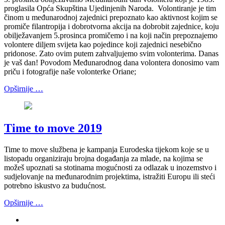
proglasila Opća Skupština Ujedinjenih Naroda. Volontiranje je tim
činom u međunarodnoj zajednici prepoznato kao aktivnost kojim se
promiče filantropija i dobrotvorna akcija na dobrobit zajednice, koju
obilježavanjem 5.prosinca promičemo i na koji način prepoznajemo
volontere diljem svijeta kao pojedince koji zajednici nesebično
pridonose. Zato ovim putem zahvaljujemo svim volonterima. Danas
je vaš dan! Povodom Međunarodnog dana volontera donosimo vam
priču i fotografije naše volonterke Oriane;
Opširnije …
Time to move 2019
Time to move službena je kampanja Eurodeska tijekom koje se u
listopadu organiziraju brojna događanja za mlade, na kojima se
možeš upoznati sa stotinama mogućnosti za odlazak u inozemstvo i
sudjelovanje na međunarodnim projektima, istražiti Europu ili steći
potrebno iskustvo za budućnost.
Opširnije …