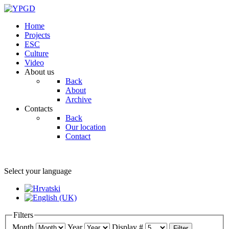
Home
Projects
ESC
Culture
Video
About us
Back
About
Archive
Contacts
Back
Our location
Contact
Select your language
Filters
Month
Year
Display #
Filter