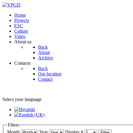
Home
Projects
ESC
Culture
Video
About us
Back
About
Archive
Contacts
Back
Our location
Contact
Select your language
Filters
Month
Year
Display #
Filter