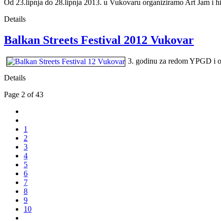
Od 23.lipnja do 28.lipnja 2013. u Vukovaru organiziramo Art Jam i hi
Details
Balkan Streets Festival 2012 Vukovar
3. godinu za redom YPGD i or
Details
Page 2 of 43
1
2
3
4
5
6
7
8
9
10