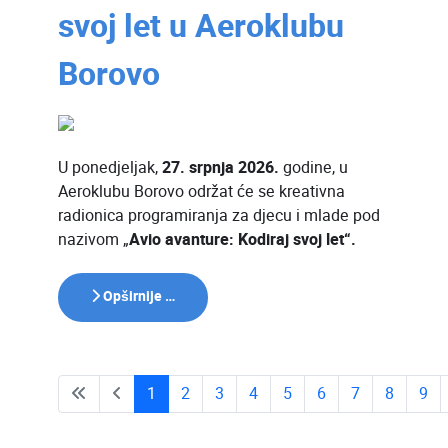
svoj let u Aeroklubu
Borovo
U ponedjeljak,
27. srpnja 2026.
godine, u
Aeroklubu Borovo održat će se kreativna
radionica programiranja za djecu i mlade pod
nazivom „
Avio avanture: Kodiraj svoj let“.
Opširnije …
1
2
3
4
5
6
7
8
9