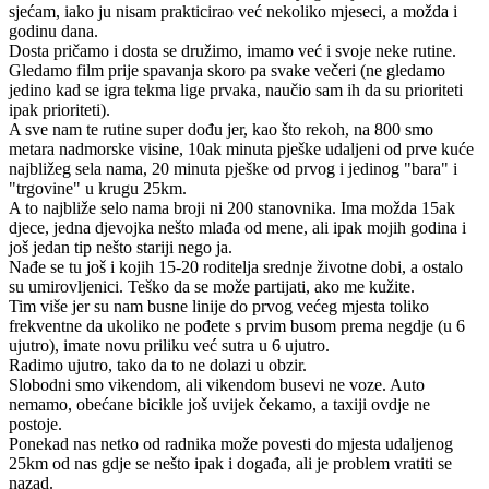
sjećam, iako ju nisam prakticirao već nekoliko mjeseci, a možda i
godinu dana.
Dosta pričamo i dosta se družimo, imamo već i svoje neke rutine.
Gledamo film prije spavanja skoro pa svake večeri (ne gledamo
jedino kad se igra tekma lige prvaka, naučio sam ih da su prioriteti
ipak prioriteti).
A sve nam te rutine super dođu jer, kao što rekoh, na 800 smo
metara nadmorske visine, 10ak minuta pješke udaljeni od prve kuće
najbližeg sela nama, 20 minuta pješke od prvog i jedinog "bara" i
"trgovine" u krugu 25km.
A to najbliže selo nama broji ni 200 stanovnika. Ima možda 15ak
djece, jedna djevojka nešto mlađa od mene, ali ipak mojih godina i
još jedan tip nešto stariji nego ja.
Nađe se tu još i kojih 15-20 roditelja srednje životne dobi, a ostalo
su umirovljenici. Teško da se može partijati, ako me kužite.
Tim više jer su nam busne linije do prvog većeg mjesta toliko
frekventne da ukoliko ne pođete s prvim busom prema negdje (u 6
ujutro), imate novu priliku već sutra u 6 ujutro.
Radimo ujutro, tako da to ne dolazi u obzir.
Slobodni smo vikendom, ali vikendom busevi ne voze. Auto
nemamo, obećane bicikle još uvijek čekamo, a taxiji ovdje ne
postoje.
Ponekad nas netko od radnika može povesti do mjesta udaljenog
25km od nas gdje se nešto ipak i događa, ali je problem vratiti se
nazad.