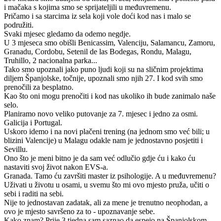
i mačaka s kojima smo se sprijateljili u međuvremenu.
Pričamo i sa starcima iz sela koji vole doći kod nas i malo se
podružiti.
Svaki mjesec gledamo da odemo negdje.
U 3 mjeseca smo obišli Benicassim, Valenciju, Salamancu, Zamoru,
Granadu, Cordobu, Setenil de las Bodegas, Rondu, Malagu,
Truhillo, 2 nacionalna parka...
Tako smo upoznali jako puno ljudi koji su na sličnim projektima
diljem Španjolske, točnije, upoznali smo njih 27. I kod svih smo
prenočili za besplatno.
Kao što oni mogu prenočiti i kod nas ukoliko ih bude zanimalo naše
selo.
Planiramo novo veliko putovanje za 7. mjesec i jedno za osmi.
Galicija i Portugal.
Uskoro idemo i na novi plačeni trening (na jednom smo već bili; u
blizini Valencije) u Malagu odakle nam je jednostavno posjetiti i
Sevillu.
Ono što je meni bitno je da sam već odlučio gdje ću i kako ću
nastaviti svoj život nakon EVS-a.
Granada. Tamo ću završiti master iz psihologije. A u međuvremenu?
Uživati u životu u osami, u svemu što mi ovo mjesto pruža, učiti o
sebi i raditi na sebi.
Nije to jednostavan zadatak, ali za mene je trenutno neophodan, a
ovo je mjesto savršeno za to - upoznavanje sebe.
Kako znam? Prije 3 tjedna sam saznao da espejo na Španjolskom