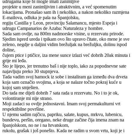
udrugama koje bi mogle imati zanimljive
projekte u meni zanimljivim i atraktivnim, a već spomenutim
lokacijama. Pronašao sam ih i nekoliko, a nakon nekoliko razmjena
E-mailova, odluka je pala na Španjolsku,
regiju Castilla y Leon, provinciju Salamancu, mjesto Espeja i
udrugu Campanarios de Azaba: Naturaleza y hombre.
Sada sam ovdje, na 800m nadmorske visine, u rezervatu prirode.
Sjedim ispred ureda i tpikam ovo što upravo čitate, oko mene je sve
zeleno, negdje u daljini vidim brežuljak na brežuljku, dolinu ispod
doline,
čujem ptice i ptičice, iza mene sunce izlazi već dobrih 20ak minuta i
grije mi leđa.
Što je lijepo, jer trenutno baš i nije toplo, iako za popodnevne sate
najavljuju preko 30 stupnjeva.
Tada vadim svoj hamock iz sobe i instaliram ga između dva drveta
koja sam označio svojima, a koja se nalaze točno pokraj kuće u
kojoj sam smješten.
Do tada me dijeli dobrih 7 sata rada u rezervatu. No i to je ok,
volontiranje mi nije strano.
Moji zadaci su ovdje jednostavni. Imam svoj permakulturni vrt
respektibilne površine.
U njemu sadim rajčicu, papriku, salate, kupus, mrkvu, lubenicu,
bundevu, peršin, oregano, neke druge začine čija imena znam na
španjolskom, no ne i na hrvatskom,
rukolu, grašak i još ponešto. Kada ne radim u svom vrtu, koji je i