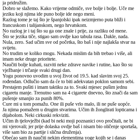
ja pridružim.
Dobro se slažemo. Kako vrijeme odmiče, sve bolje i bolje. Uče me
jeziku koji njima ide puno bolje ide nego meni.
Razlog tome je taj što je španjolski ipak neizmjerno puta bliži i
francuskom i talijanskom, nego hrvatskom.
No razlog je i taj što su ga one znale i prije, za razliku od mene.
Što se jezika tiče, stigao sam ovdje kao tabula rasa. Dakle, nada.
Nula, zero. Sad učim sve od početka, što baš i nije najlakša stvar na
svijetu.
No trudim se koliko mogu. Nekada mislim da bih trebao i više, ali
imam neke druge prioritete.
Naučiti bolje kuhati, razviti neke zdrave navike i rutine, kao što su
vježbanje i trčanje svaki drugi dan.
Yogu ponovno uvodim u svoj život od 19.5. kad slavim svoj 25.
rođendan. Odlučio sam da će to biti adekvatan poklon samom sebi.
Prestajem pušiti i imam taktiku za to. Svaki mjesec pušim jednu
cigaretu manje. Trenutno sam na 4 cigarete dnevno, što znači da sam
pušenje smanjio za punih 80%.
Cure mi u tom pomažu. One ili puše vrlo malo, ili ne puše uopće.
Ja njima pomažem u drugim stvarima. Učim ih žonglirati lopticama i
dijabolom. Neki cirkuski rekviziti.
Učim ih tjelovježbi (kad bi neki moji poznanici ovo pročitali, ne bi
mi vjerovali; jer prije dolaska ovdje baš i nisam bio oličenje sportaša,
više sam bio za partije i slična druženja).
Obećao sam ih naučiti nekim elementima yoge kojih se i danas