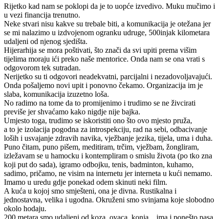
Rijetko kad nam se poklopi da je to uopće izvedivo. Muku mučimo i
u vezi financija trenutno.
Neke stvari nisu kakve su trebale biti, a komunikacija je otežana jer
se mi nalazimo u izdvojenom ogranku udruge, 500injak kilometara
udaljeni od njenog sjedišta.
Hijerarhija se mora poštivati, što znači da svi upiti prema višim
tijelima moraju ići preko naše mentorice. Onda nam se ona vrati s
odgovorom tek sutradan.
Nerijetko su ti odgovori neadekvatni, parcijalni i nezadovoljavajući.
Onda pošaljemo novi upit i ponovno čekamo. Organizacija im je
slaba, komunikacija izuzetno loša.
No radimo na tome da to promijenimo i trudimo se ne živcirati
previše jer shvaćamo kako nigdje nije bajka.
Umjesto toga, trudimo se iskoristiti ono što ovo mjesto pruža,
a to je izolacija pogodna za introspekciju, rad na sebi, odbacivanje
loših i usvajanje zdravih navika, vježbanje jezika, tijela, uma i duha.
Puno čitam, puno pišem, meditiram, trčim, vježbam, žongliram,
izležavam se u hamocku i kontempliram o smislu života (po tko zna
koji put do sada), igramo odbojku, tenis, badminton, kuhamo,
sadimo, pričamo, ne visim na internetu jer interneta u kući nemamo.
Imamo u uredu gdje ponekad odem skinuti neki film.
A kuća u kojoj smo smješteni, ona je divna. Rustikalna i
jednostavna, velika i ugodna. Okruženi smo svinjama koje slobodno
okolo hodaju.
200 metara smo udaljeni od koza, ovaca, konja... ima i ponešto pasa