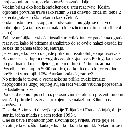
moj osobni projekat, onda pomažem svuda dalje.
Vodim brigu oko hotela smještenog u srcu rezervata. Kosim
ogromne površine trave (ako radim 6 sati dnevno, onda mi treba 2
dana da pokosim što trebam i kako želim),
onda tu istu travu i skupljam i odvozim tamo gdje se ona već
pohranjuje (za taj posao jednakim intenzitetom mi treba otprilike 4
dana).
Zalijevam biljke i cvijeće, instaliram reflektirajuće panele na ograde
rezervata kako bi pticama signalizirao da se ovdje nalazi ograda jer
se bez tih panela teško orijentiraju,
pa se nerijetko teško ozlijede prilikom niskih obilijetanja rezervata.
Bavimo se i sadnjom novog drveća duž granice s Portugalom, sve
po planinama koje su ljetos gorile u onim strašnim požarima.
Posadili smo ukupno 5000 sadnica, od kojih će do iduće godine
preživjeti samo njih 10%. Strašan podatak, zar ne?
No priroda je takva, a vremenske su prilike ovdje izrazito
nepogodne za uzgoj biljnog svijeta radi velikih vručina popračenih
nedostatkom kiše.
Ponekad idemo i po selima, po osnovnim školima i prezentiramo im
sve čari prirode i rezervata u kojemu se nalazimo. Klinci nas
obožavaju.
E pa da, živim s tri djevojke (dvije Talijanke i Francuskinja), dvije
starije, jedna mlađa (ja sam rođen 1993.).
One se bave i monitoringom životinjskog svijeta. Prate gdje se
životinje kreću, što i kada jedu, u kolikom broju, itd. Nekad im se i