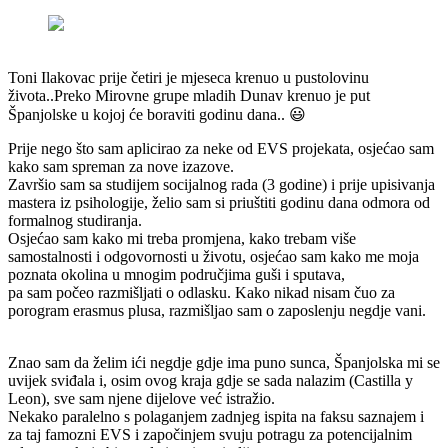
Toni Ilakovac prije četiri je mjeseca krenuo u pustolovinu
života..Preko Mirovne grupe mladih Dunav krenuo je put
Španjolske u kojoj će boraviti godinu dana.. 😃
Prije nego što sam aplicirao za neke od EVS projekata, osjećao sam
kako sam spreman za nove izazove.
Završio sam sa studijem socijalnog rada (3 godine) i prije upisivanja
mastera iz psihologije, želio sam si priuštiti godinu dana odmora od
formalnog studiranja.
Osjećao sam kako mi treba promjena, kako trebam više
samostalnosti i odgovornosti u životu, osjećao sam kako me moja
poznata okolina u mnogim područjima guši i sputava,
pa sam počeo razmišljati o odlasku. Kako nikad nisam čuo za
porogram erasmus plusa, razmišljao sam o zaposlenju negdje vani.
Znao sam da želim ići negdje gdje ima puno sunca, Španjolska mi se
uvijek sviđala i, osim ovog kraja gdje se sada nalazim (Castilla y
Leon), sve sam njene dijelove već istražio.
Nekako paralelno s polaganjem zadnjeg ispita na faksu saznajem i
za taj famozni EVS i započinjem svuju potragu za potencijalnim