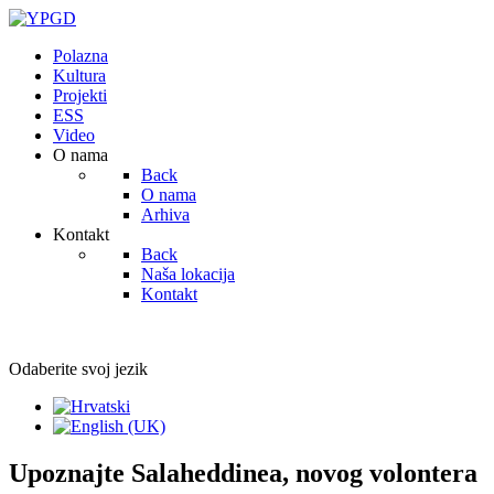
Polazna
Kultura
Projekti
ESS
Video
O nama
Back
O nama
Arhiva
Kontakt
Back
Naša lokacija
Kontakt
Odaberite svoj jezik
Upoznajte Salaheddinea, novog volontera