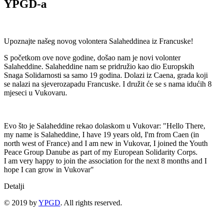
YPGD-a
Upoznajte našeg novog volontera Salaheddinea iz Francuske!
S početkom ove nove godine, došao nam je novi volonter
Salaheddine. Salaheddine nam se pridružio kao dio Europskih
Snaga Solidarnosti sa samo 19 godina. Dolazi iz Caena, grada koji
se nalazi na sjeverozapadu Francuske. I družit će se s nama idućih 8
mjeseci u Vukovaru.
Evo što je Salaheddine rekao dolaskom u Vukovar: "Hello There,
my name is Salaheddine, I have 19 years old, I'm from Caen (in
north west of France) and I am new in Vukovar, I joined the Youth
Peace Group Danube as part of my European Solidarity Corps.
I am very happy to join the association for the next 8 months and I
hope I can grow in Vukovar"
Detalji
© 2019 by
YPGD
. All rights reserved.