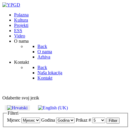
Polazna
Kultura
Projekti
ESS
Video
O nama
Back
O nama
Arhiva
Kontakt
Back
Naša lokacija
Kontakt
Odaberite svoj jezik
Filteri
Mjesec
Godina
Prikaz #
Filter