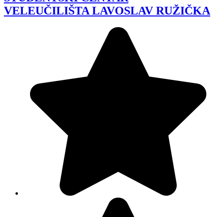
VELEUČILIŠTA LAVOSLAV RUŽIČKA