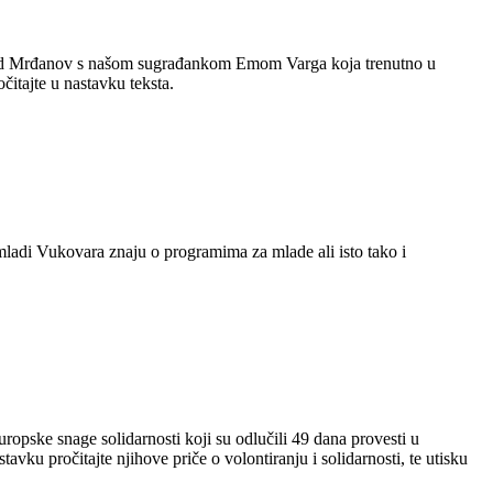
avid Mrđanov s našom sugrađankom Emom Varga koja trenutno u
očitajte u nastavku teksta.
ladi Vukovara znaju o programima za mlade ali isto tako i
pske snage solidarnosti koji su odlučili 49 dana provesti u
stavku pročitajte njihove priče o volontiranju i solidarnosti, te utisku