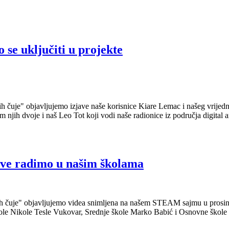
 se uključiti u projekte
je" objavljujemo izjave naše korisnice Kiare Lemac i našeg vrijednog 
 njih dvoje i naš Leo Tot koji vodi naše radionice iz područja digital a
 sve radimo u našim školama
uje" objavljujemo videa snimljena na našem STEAM sajmu u prosincu 2
le Nikole Tesle Vukovar, Srednje škole Marko Babić i Osnovne škole N