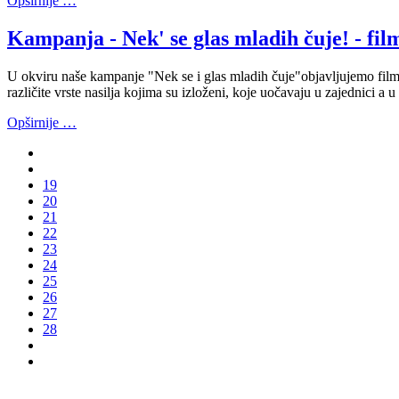
Opširnije …
Kampanja - Nek' se glas mladih čuje! - film
U okviru naše kampanje "Nek se i glas mladih čuje"objavljujemo film N
različite vrste nasilja kojima su izloženi, koje uočavaju u zajednici a 
Opširnije …
19
20
21
22
23
24
25
26
27
28