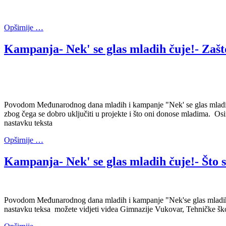
Opširnije …
Kampanja- Nek' se glas mladih čuje!- Zašto
Povodom Međunarodnog dana mladih i kampanje "Nek' se glas mladih ču
zbog čega se dobro uključiti u projekte i što oni donose mladima. Osim
nastavku teksta
Opširnije …
Kampanja- Nek' se glas mladih čuje!- Što
Povodom Međunarodnog dana mladih i kampanje "Nek'se glas mladih č
nastavku teksa možete vidjeti videa Gimnazije Vukovar, Tehničke ško