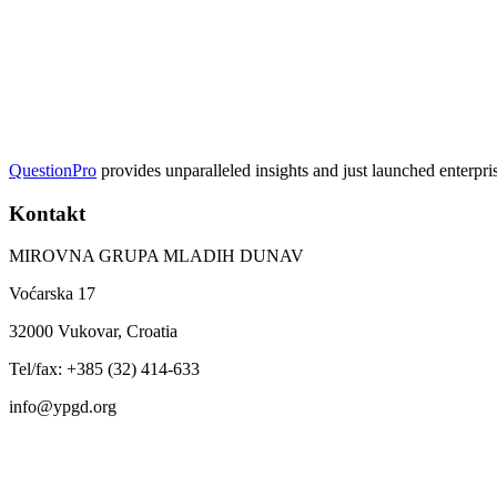
QuestionPro
provides unparalleled insights and just launched enterpri
Kontakt
MIROVNA GRUPA MLADIH DUNAV
Voćarska 17
32000 Vukovar, Croatia
Tel/fax: +385 (32) 414-633
info@ypgd.org