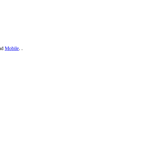
nd
Mobile
. .