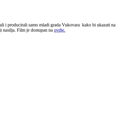
rali i producirali samo mladi grada Vukovara kako bi ukazati na
ji nasilja. Film je dostupan na
ovdje.