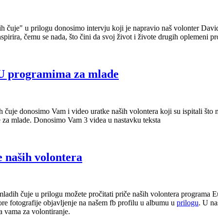
 čuje" u prilogu donosimo intervju koji je napravio naš volonter D
nspirira, čemu se nada, što čini da svoj život i živote drugih oplemeni pr
EU programima za mlade
e donosimo Vam i video uratke naših volontera koji su ispitali što m
 za mlade. Donosimo Vam 3 videa u nastavku teksta
e naših volontera
h čuje u prilogu možete pročitati priče naših volontera programa Euro
re fotografije objavljenje na našem fb profilu u albumu u
prilogu
. U na
a vama za volontiranje.