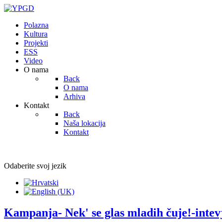
Polazna
Kultura
Projekti
ESS
Video
O nama
Back
O nama
Arhiva
Kontakt
Back
Naša lokacija
Kontakt
Odaberite svoj jezik
Kampanja- Nek' se glas mladih čuje!-int