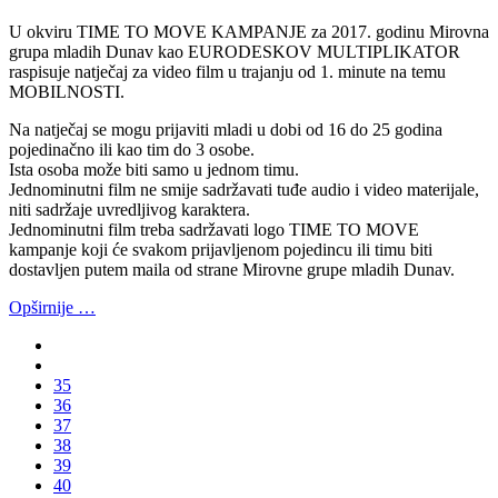
U okviru TIME TO MOVE KAMPANJE za 2017. godinu Mirovna
grupa mladih Dunav kao EURODESKOV MULTIPLIKATOR
raspisuje natječaj za video film u trajanju od 1. minute na temu
MOBILNOSTI.
Na natječaj se mogu prijaviti mladi u dobi od 16 do 25 godina
pojedinačno ili kao tim do 3 osobe.
Ista osoba može biti samo u jednom timu.
Jednominutni film ne smije sadržavati tuđe audio i video materijale,
niti sadržaje uvredljivog karaktera.
Jednominutni film treba sadržavati logo TIME TO MOVE
kampanje koji će svakom prijavljenom pojedincu ili timu biti
dostavljen putem maila od strane Mirovne grupe mladih Dunav.
Opširnije …
35
36
37
38
39
40