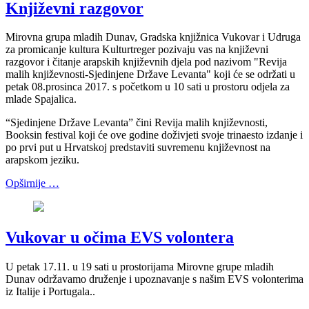
Književni razgovor
Mirovna grupa mladih Dunav, Gradska knjižnica Vukovar i Udruga
za promicanje kultura Kulturtreger pozivaju vas na književni
razgovor i čitanje arapskih književnih djela pod nazivom "Revija
malih književnosti-Sjedinjene Države Levanta" koji će se održati u
petak 08.prosinca 2017. s početkom u 10 sati u prostoru odjela za
mlade Spajalica.
“Sjedinjene Države Levanta” čini Revija malih književnosti,
Booksin festival koji će ove godine doživjeti svoje trinaesto izdanje i
po prvi put u Hrvatskoj predstaviti suvremenu književnost na
arapskom jeziku.
Opširnije …
Vukovar u očima EVS volontera
U petak 17.11. u 19 sati u prostorijama Mirovne grupe mladih
Dunav održavamo druženje i upoznavanje s našim EVS volonterima
iz Italije i Portugala..