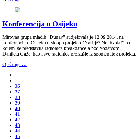
Konferencija u Osijeku
Mirovna grupa mladih "Dunav" sudjelovala je 12.09.2014. na
konferenciji u Osijeku u sklopu projekta "Nasilje? Ne, hvala!" na
kojem se predstavila radionica breakdance-a pod vodstvom
Danijela Gaže, kao i sve radionice proizašle iz spomenutog projekta.
Opširnije …
36
37
38
39
40
41
42
43
44
45