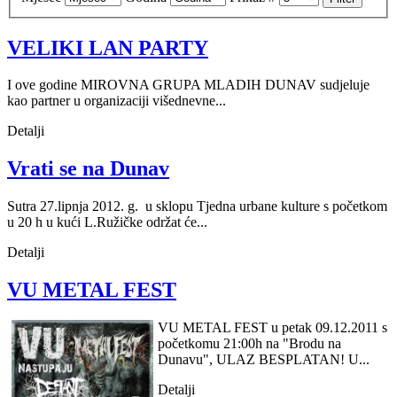
VELIKI LAN PARTY
I ove godine MIROVNA GRUPA MLADIH DUNAV sudjeluje
kao partner u organizaciji višednevne...
Detalji
Vrati se na Dunav
Sutra 27.lipnja 2012. g. u sklopu Tjedna urbane kulture s početkom
u 20 h u kući L.Ružičke održat će...
Detalji
VU METAL FEST
VU METAL FEST u petak
09.12.2011 s
početkom
u 21:00h na "Brodu na
Dunavu", ULAZ BESPLATAN! U...
Detalji