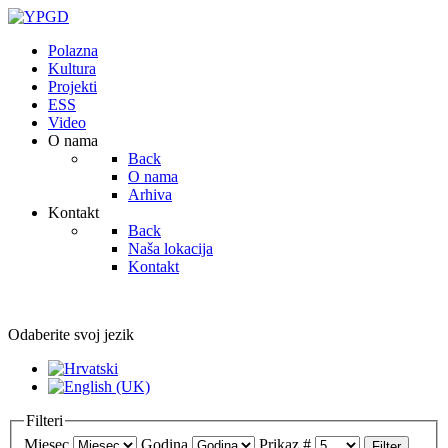
Polazna
Kultura
Projekti
ESS
Video
O nama
Back
O nama
Arhiva
Kontakt
Back
Naša lokacija
Kontakt
Odaberite svoj jezik
Filteri
Mjesec
Godina
Prikaz #
Filter