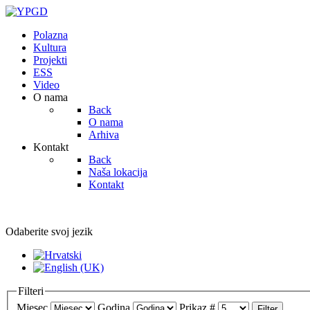
Polazna
Kultura
Projekti
ESS
Video
O nama
Back
O nama
Arhiva
Kontakt
Back
Naša lokacija
Kontakt
Odaberite svoj jezik
Filteri
Mjesec
Godina
Prikaz #
Filter