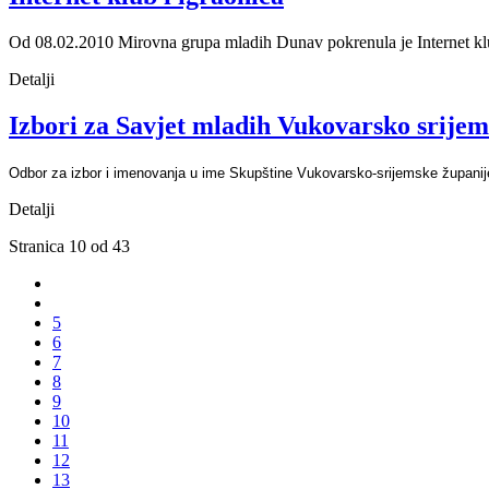
Od 08.02.2010 Mirovna grupa mladih Dunav pokrenula je Internet klub
Detalji
Izbori za Savjet mladih Vukovarsko srijem
Odbor za izbor i imenovanja u ime Skupštine Vukovarsko-srijemske županije
Detalji
Stranica 10 od 43
5
6
7
8
9
10
11
12
13