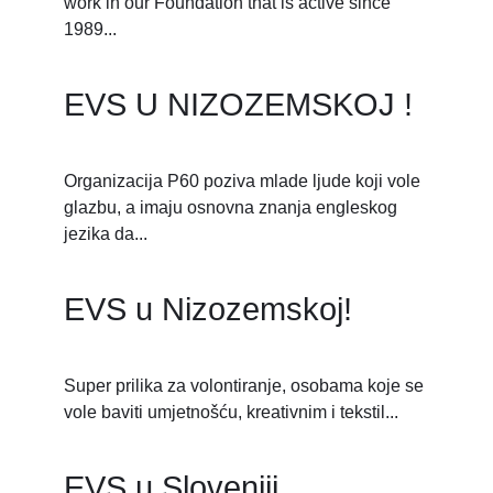
work in our Foundation that is active since
1989...
EVS U NIZOZEMSKOJ !
Organizacija P60 poziva mlade ljude koji vole
glazbu, a imaju osnovna znanja engleskog
jezika da...
EVS u Nizozemskoj!
Super prilika za volontiranje, osobama koje se
vole baviti umjetnošću, kreativnim i tekstil...
EVS u Sloveniji