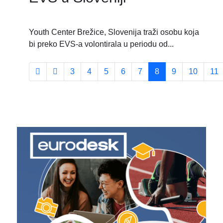
Youth Center Brežice, Slovenija traži osobu koja
bi preko EVS-a volontirala u periodu od...
3
4
5
6
7
8
9
10
11
Stranica 8 od 43